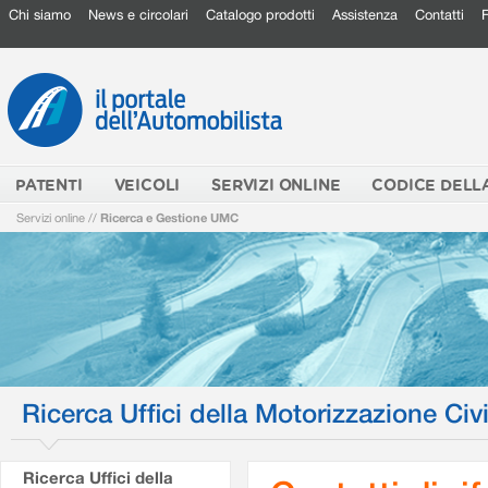
Chi siamo
News e circolari
Catalogo prodotti
Assistenza
Contatti
PATENTI
VEICOLI
SERVIZI ONLINE
CODICE DELL
Servizi online
//
Ricerca e Gestione UMC
Ricerca Uffici della Motorizzazione Civi
Ricerca Uffici della