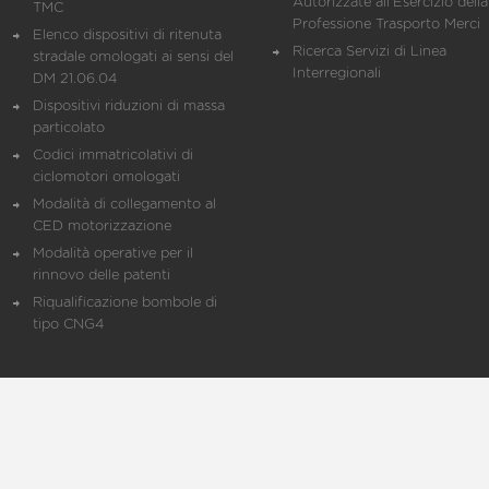
Autorizzate all'Esercizio della
TMC
Professione Trasporto Merci
Elenco dispositivi di ritenuta
Ricerca Servizi di Linea
stradale omologati ai sensi del
Interregionali
DM 21.06.04
Dispositivi riduzioni di massa
particolato
Codici immatricolativi di
ciclomotori omologati
Modalità di collegamento al
CED motorizzazione
Modalità operative per il
rinnovo delle patenti
Riqualificazione bombole di
tipo CNG4