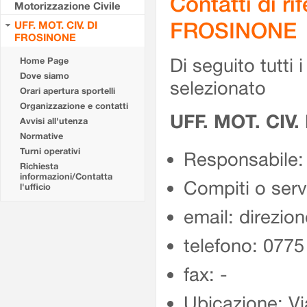
Contatti di r
Motorizzazione Civile
FROSINONE
UFF. MOT. CIV. DI
FROSINONE
Di seguito tutti i 
Home Page
Dove siamo
selezionato
Orari apertura sportelli
Organizzazione e contatti
UFF. MOT. CIV
Avvisi all'utenza
Normative
Turni operativi
Responsabile:
Richiesta
informazioni/Contatta
Compiti o ser
l'ufficio
email: direzion
telefono: 077
fax: -
Ubicazione: Vi