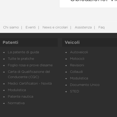
Chi siamo
Eventi
News e circolari
Assistenza
Faq
Patenti
Veicoli
La patente di guida
Autoveicoli
Tutte le pratiche
Motocicli
Foglio rosa e prove d’esame
Revisioni
Carta di Qualificazione del
Collaudi
Conducente (CQC)
Modulistica
Medici Certificatori - Novità
Documento Unico
Modulistica
STED
Patente nautica
Normativa