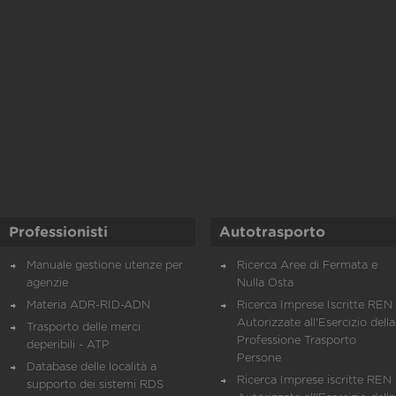
Professionisti
Autotrasporto
Manuale gestione utenze per
Ricerca Aree di Fermata e
agenzie
Nulla Osta
Materia ADR-RID-ADN
Ricerca Imprese Iscritte REN 
Autorizzate all'Esercizio della
Trasporto delle merci
Professione Trasporto
deperibili - ATP
Persone
Database delle località a
Ricerca Imprese iscritte REN 
supporto dei sistemi RDS