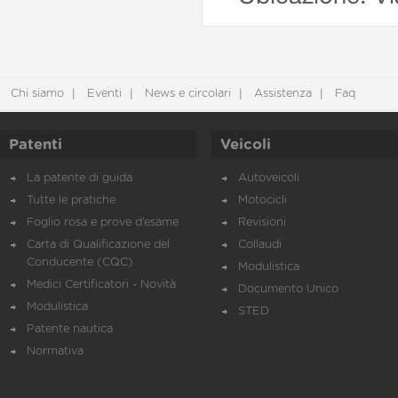
Chi siamo
Eventi
News e circolari
Assistenza
Faq
Patenti
Veicoli
La patente di guida
Autoveicoli
Tutte le pratiche
Motocicli
Foglio rosa e prove d’esame
Revisioni
Carta di Qualificazione del
Collaudi
Conducente (CQC)
Modulistica
Medici Certificatori - Novità
Documento Unico
Modulistica
STED
Patente nautica
Normativa