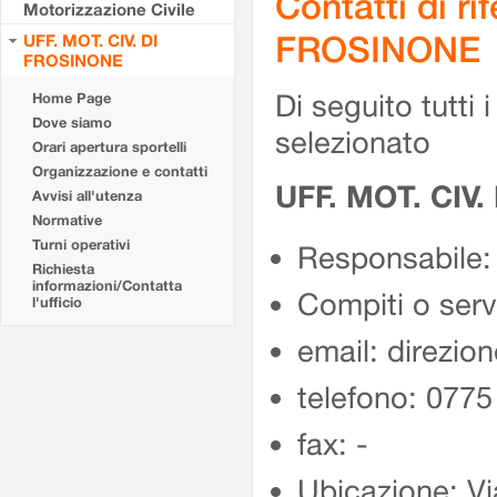
Contatti di r
Motorizzazione Civile
FROSINONE
UFF. MOT. CIV. DI
FROSINONE
Di seguito tutti i 
Home Page
Dove siamo
selezionato
Orari apertura sportelli
Organizzazione e contatti
UFF. MOT. CIV
Avvisi all'utenza
Normative
Turni operativi
Responsabile:
Richiesta
informazioni/Contatta
Compiti o ser
l'ufficio
email: direzion
telefono: 077
fax: -
Ubicazione: Vi