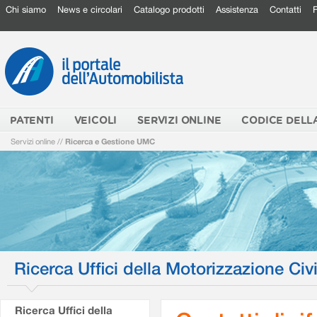
Chi siamo
News e circolari
Catalogo prodotti
Assistenza
Contatti
PATENTI
VEICOLI
SERVIZI ONLINE
CODICE DELL
Servizi online
//
Ricerca e Gestione UMC
Ricerca Uffici della Motorizzazione Civi
Ricerca Uffici della