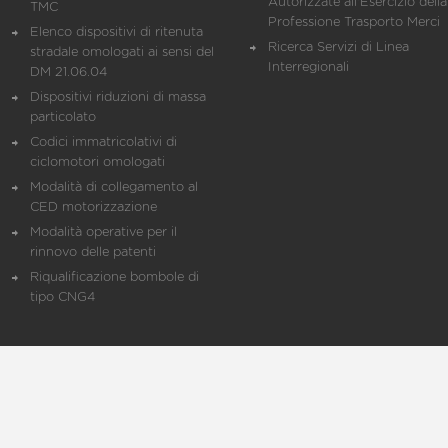
Autorizzate all'Esercizio della
TMC
Professione Trasporto Merci
Elenco dispositivi di ritenuta
Ricerca Servizi di Linea
stradale omologati ai sensi del
Interregionali
DM 21.06.04
Dispositivi riduzioni di massa
particolato
Codici immatricolativi di
ciclomotori omologati
Modalità di collegamento al
CED motorizzazione
Modalità operative per il
rinnovo delle patenti
Riqualificazione bombole di
tipo CNG4