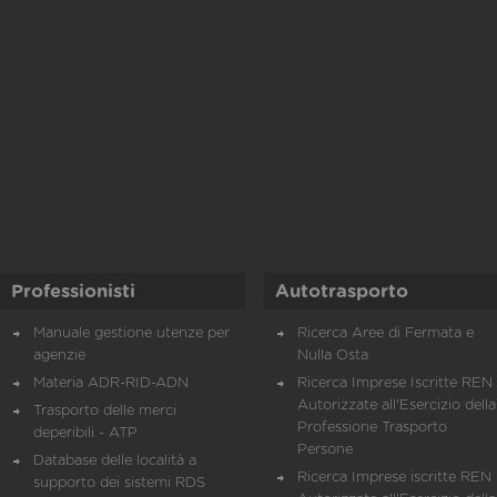
Professionisti
Autotrasporto
Manuale gestione utenze per
Ricerca Aree di Fermata e
agenzie
Nulla Osta
Materia ADR-RID-ADN
Ricerca Imprese Iscritte REN 
Autorizzate all'Esercizio della
Trasporto delle merci
Professione Trasporto
deperibili - ATP
Persone
Database delle località a
Ricerca Imprese iscritte REN 
supporto dei sistemi RDS