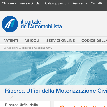
Chi siamo
News e circolari
Catalogo prodotti
Assistenza
Contatti
PATENTI
VEICOLI
SERVIZI ONLINE
CODICE DELL
Servizi online
//
Ricerca e Gestione UMC
Ricerca Uffici della Motorizzazione Civi
Ricerca Uffici della