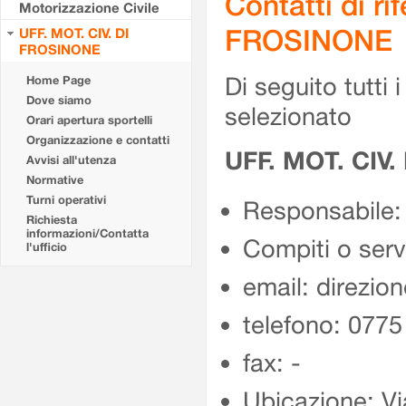
Contatti di r
Motorizzazione Civile
FROSINONE
UFF. MOT. CIV. DI
FROSINONE
Di seguito tutti i 
Home Page
Dove siamo
selezionato
Orari apertura sportelli
Organizzazione e contatti
UFF. MOT. CIV
Avvisi all'utenza
Normative
Turni operativi
Responsabile:
Richiesta
informazioni/Contatta
Compiti o ser
l'ufficio
email: direzion
telefono: 077
fax: -
Ubicazione: Vi