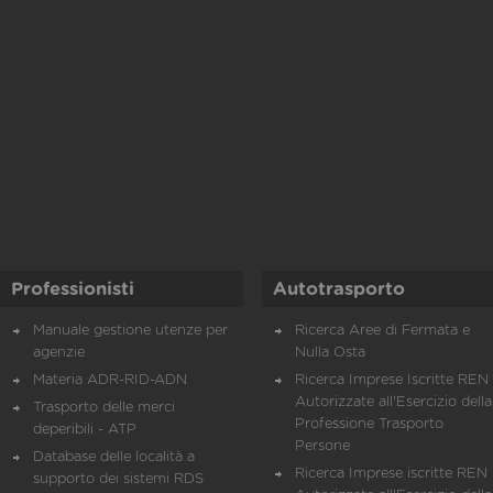
Professionisti
Autotrasporto
Manuale gestione utenze per
Ricerca Aree di Fermata e
agenzie
Nulla Osta
Materia ADR-RID-ADN
Ricerca Imprese Iscritte REN 
Autorizzate all'Esercizio della
Trasporto delle merci
Professione Trasporto
deperibili - ATP
Persone
Database delle località a
Ricerca Imprese iscritte REN 
supporto dei sistemi RDS