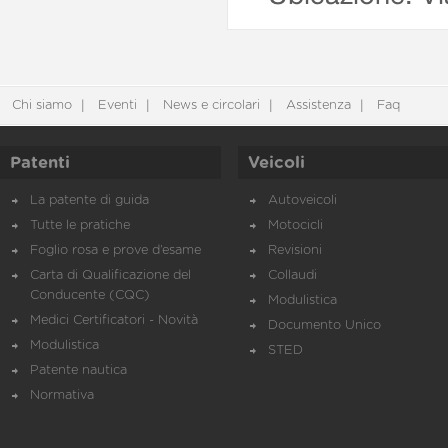
Chi siamo
Eventi
News e circolari
Assistenza
Faq
Patenti
Veicoli
La patente di guida
Autoveicoli
Tutte le pratiche
Motocicli
Foglio rosa e prove d’esame
Revisioni
Carta di Qualificazione del
Collaudi
Conducente (CQC)
Modulistica
Medici Certificatori - Novità
Documento Unico
Modulistica
STED
Patente nautica
Normativa