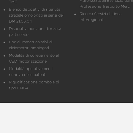
Autorizzate all'Esercizio della
TMC
Professione Trasporto Merci
Elenco dispositivi di ritenuta
Ricerca Servizi di Linea
stradale omologati ai sensi del
Interregionali
DM 21.06.04
Dispositivi riduzioni di massa
particolato
Codici immatricolativi di
ciclomotori omologati
Modalità di collegamento al
CED motorizzazione
Modalità operative per il
rinnovo delle patenti
Riqualificazione bombole di
tipo CNG4