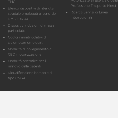
Autorizzate all'Esercizio della
TMC
Professione Trasporto Merci
Elenco dispositivi di ritenuta
Ricerca Servizi di Linea
stradale omologati ai sensi del
Interregionali
DM 21.06.04
Dispositivi riduzioni di massa
particolato
Codici immatricolativi di
ciclomotori omologati
Modalità di collegamento al
CED motorizzazione
Modalità operative per il
rinnovo delle patenti
Riqualificazione bombole di
tipo CNG4