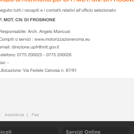
eguito tutti i recapiti e i contatti relativi all'ufficio selezionato
F. MOT. CIV. DI FROSINONE
Responsabile: Arch. Angelo Mancusi
Compiti o servizi : www.motorizzazioneroma.eu
email: direzione.upfr@mit.gov.it
telefono: 0775 200025 - 0775 200026
fax: -
Ubicazione: Via Fedele Calvosa n. 87/91
Assistenza
Faq
icoli
Servizi Online