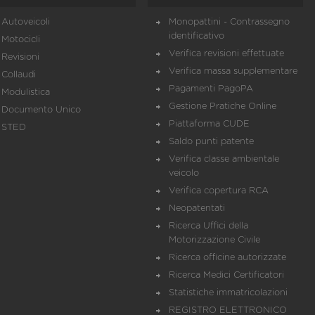
Autoveicoli
Monopattini - Contrassegno
identificativo
Motocicli
Verifica revisioni effettuate
Revisioni
Verifica massa supplementare
Collaudi
Pagamenti PagoPA
Modulistica
Gestione Pratiche Online
Documento Unico
Piattaforma CUDE
STED
Saldo punti patente
Verifica classe ambientale
veicolo
Verifica copertura RCA
Neopatentati
Ricerca Uffici della
Motorizzazione Civile
Ricerca officine autorizzate
Ricerca Medici Certificatori
Statistiche immatricolazioni
REGISTRO ELETTRONICO