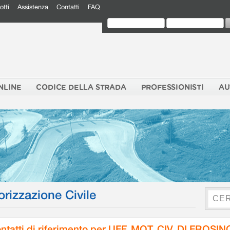
otti
Assistenza
Contatti
FAQ
NLINE
CODICE DELLA STRADA
PROFESSIONISTI
AU
orizzazione Civile
ntatti di riferimento per UFF. MOT. CIV. DI FROSI