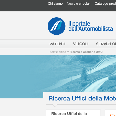
Chi siamo
News e circolari
Catalogo prod
PATENTI
VEICOLI
SERVIZI O
Servizi online
//
Ricerca e Gestione UMC
Ricerca Uffici della Mot
Ricerca Uffici della
Co