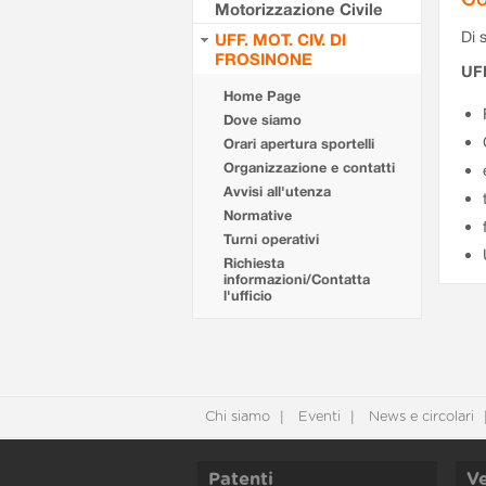
Motorizzazione Civile
Di s
UFF. MOT. CIV. DI
FROSINONE
UF
Home Page
Dove siamo
Orari apertura sportelli
Organizzazione e contatti
Avvisi all'utenza
Normative
Turni operativi
Richiesta
informazioni/Contatta
l'ufficio
Chi siamo
Eventi
News e circolari
Patenti
Ve