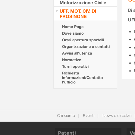
Motorizzazione Civile
Di s
UFF. MOT. CIV. DI
FROSINONE
UF
Home Page
Dove siamo
Orari apertura sportelli
Organizzazione e contatti
Avvisi all'utenza
Normative
Turni operativi
Richiesta
informazioni/Contatta
l'ufficio
Chi siamo
Eventi
News e circolari
Patenti
Ve