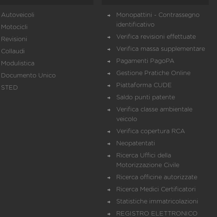
Autoveicoli
Monopattini - Contrassegno
identificativo
Motocicli
Verifica revisioni effettuate
Revisioni
Verifica massa supplementare
Collaudi
Pagamenti PagoPA
Modulistica
Gestione Pratiche Online
Documento Unico
Piattaforma CUDE
STED
Saldo punti patente
Verifica classe ambientale
veicolo
Verifica copertura RCA
Neopatentati
Ricerca Uffici della
Motorizzazione Civile
Ricerca officine autorizzate
Ricerca Medici Certificatori
Statistiche immatricolazioni
REGISTRO ELETTRONICO