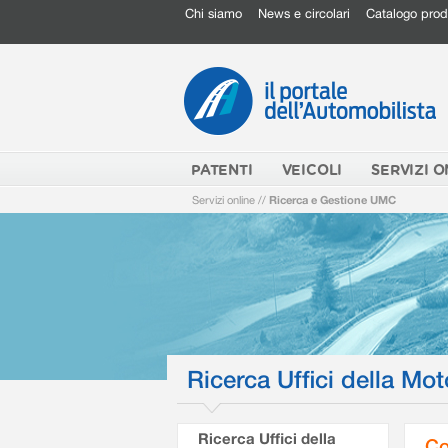
Chi siamo
News e circolari
Catalogo prod
PATENTI
VEICOLI
SERVIZI O
Servizi online
//
Ricerca e Gestione UMC
Ricerca Uffici della Mot
Ricerca Uffici della
Co