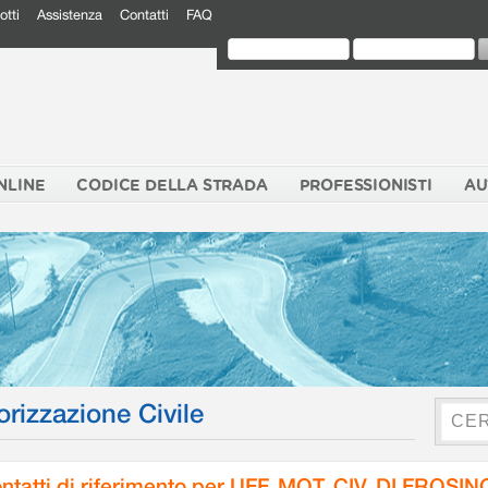
otti
Assistenza
Contatti
FAQ
NLINE
CODICE DELLA STRADA
PROFESSIONISTI
AU
orizzazione Civile
ntatti di riferimento per UFF. MOT. CIV. DI FROSI