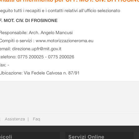
eguito tutti i recapiti e i contatti relativi all'ufficio selezionato
F. MOT. CIV. DI FROSINONE
Responsabile: Arch. Angelo Mancusi
Compiti o servizi : www.motorizzazioneroma.eu
email: direzione.upfr@mit.gov.it
telefono: 0775 200025 - 0775 200026
fax: -
Ubicazione: Via Fedele Calvosa n. 87/91
Assistenza
Faq
icoli
Servizi Online