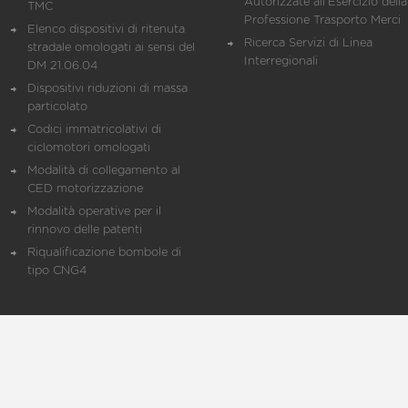
Autorizzate all'Esercizio della
TMC
Professione Trasporto Merci
Elenco dispositivi di ritenuta
Ricerca Servizi di Linea
stradale omologati ai sensi del
Interregionali
DM 21.06.04
Dispositivi riduzioni di massa
particolato
Codici immatricolativi di
ciclomotori omologati
Modalità di collegamento al
CED motorizzazione
Modalità operative per il
rinnovo delle patenti
Riqualificazione bombole di
tipo CNG4