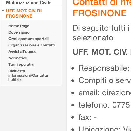
Contatti di r
Motorizzazione Civile
FROSINONE
UFF. MOT. CIV. DI
FROSINONE
Di seguito tutti i 
Home Page
Dove siamo
selezionato
Orari apertura sportelli
Organizzazione e contatti
UFF. MOT. CIV
Avvisi all'utenza
Normative
Turni operativi
Responsabile:
Richiesta
informazioni/Contatta
Compiti o ser
l'ufficio
email: direzion
telefono: 077
fax: -
Ubicazione: Vi