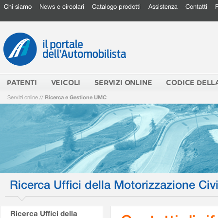
Chi siamo
News e circolari
Catalogo prodotti
Assistenza
Contatti
PATENTI
VEICOLI
SERVIZI ONLINE
CODICE DELL
Servizi online
//
Ricerca e Gestione UMC
Ricerca Uffici della Motorizzazione Civi
Ricerca Uffici della