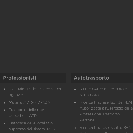
Professionisti
Autotrasporto
Manuale gestione utenze per
Ricerca Aree di Fermata e
agenzie
Nulla Osta
Materia ADR-RID-ADN
Ricerca Imprese Iscritte REN 
Autorizzate all'Esercizio della
Trasporto delle merci
Professione Trasporto
deperibili - ATP
Persone
Database delle località a
Ricerca Imprese iscritte REN 
supporto dei sistemi RDS