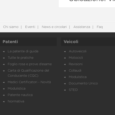
Chi siamo
Eventi
News e circolari
Assistenza
Faq
Patenti
Veicoli
La patente di guida
Autoveicoli
Tutte le pratiche
Motocicli
Foglio rosa e prove d’esame
Revisioni
Carta di Qualificazione del
Collaudi
Conducente (CQC)
Modulistica
Medici Certificatori - Novità
Documento Unico
Modulistica
STED
Patente nautica
Normativa