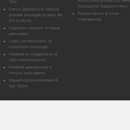
Autorizzate all'Esercizio della
TMC
Professione Trasporto Merci
Elenco dispositivi di ritenuta
Ricerca Servizi di Linea
stradale omologati ai sensi del
Interregionali
DM 21.06.04
Dispositivi riduzioni di massa
particolato
Codici immatricolativi di
ciclomotori omologati
Modalità di collegamento al
CED motorizzazione
Modalità operative per il
rinnovo delle patenti
Riqualificazione bombole di
tipo CNG4