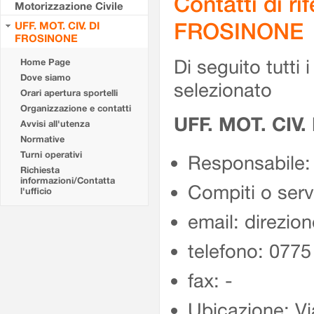
Contatti di r
Motorizzazione Civile
FROSINONE
UFF. MOT. CIV. DI
FROSINONE
Di seguito tutti i 
Home Page
Dove siamo
selezionato
Orari apertura sportelli
Organizzazione e contatti
UFF. MOT. CIV
Avvisi all'utenza
Normative
Turni operativi
Responsabile:
Richiesta
informazioni/Contatta
Compiti o ser
l'ufficio
email: direzion
telefono: 077
fax: -
Ubicazione: Vi