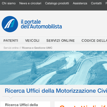
Chi siamo
News e circolari
Catalogo prodotti
Assistenza
Contatti
PATENTI
VEICOLI
SERVIZI ONLINE
CODICE DELL
Servizi online
//
Ricerca e Gestione UMC
Ricerca Uffici della Motorizzazione Civi
Ricerca Uffici della