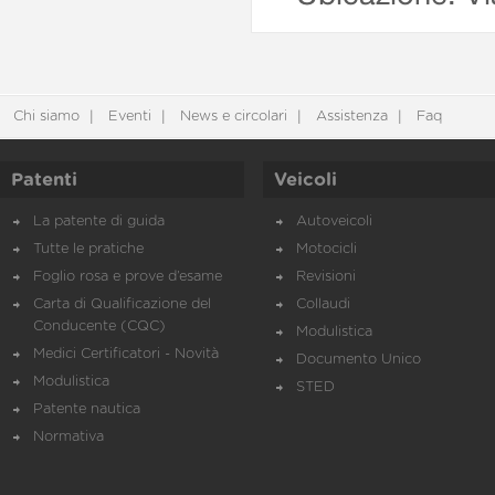
Chi siamo
Eventi
News e circolari
Assistenza
Faq
Patenti
Veicoli
La patente di guida
Autoveicoli
Tutte le pratiche
Motocicli
Foglio rosa e prove d’esame
Revisioni
Carta di Qualificazione del
Collaudi
Conducente (CQC)
Modulistica
Medici Certificatori - Novità
Documento Unico
Modulistica
STED
Patente nautica
Normativa