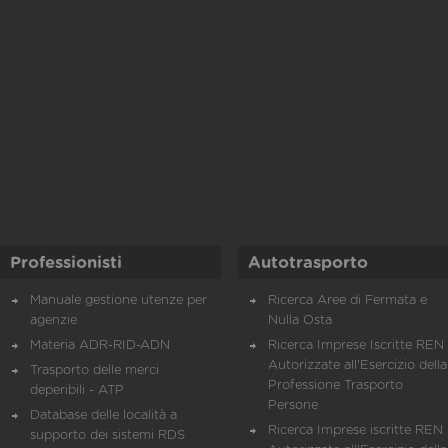
Professionisti
Autotrasporto
Manuale gestione utenze per
Ricerca Aree di Fermata e
agenzie
Nulla Osta
Materia ADR-RID-ADN
Ricerca Imprese Iscritte REN 
Autorizzate all'Esercizio della
Trasporto delle merci
Professione Trasporto
deperibili - ATP
Persone
Database delle località a
Ricerca Imprese iscritte REN 
supporto dei sistemi RDS