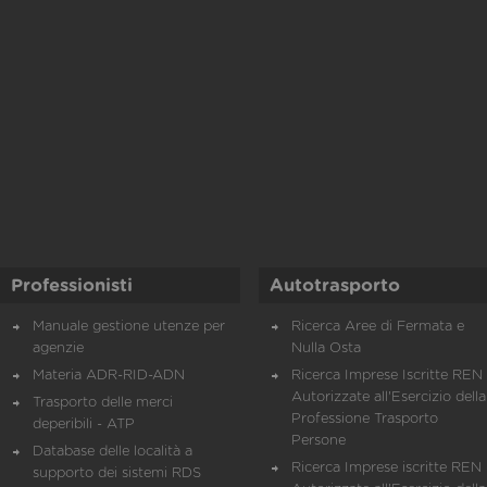
Professionisti
Autotrasporto
Manuale gestione utenze per
Ricerca Aree di Fermata e
agenzie
Nulla Osta
Materia ADR-RID-ADN
Ricerca Imprese Iscritte REN 
Autorizzate all'Esercizio della
Trasporto delle merci
Professione Trasporto
deperibili - ATP
Persone
Database delle località a
Ricerca Imprese iscritte REN 
supporto dei sistemi RDS