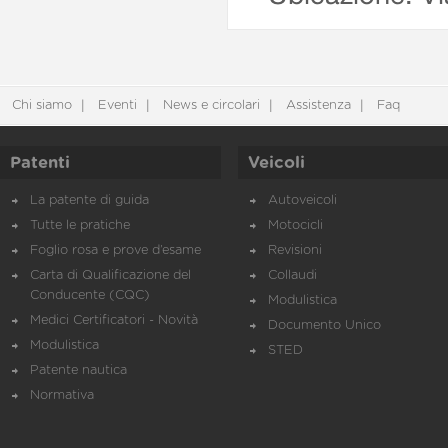
Chi siamo
Eventi
News e circolari
Assistenza
Faq
Patenti
Veicoli
La patente di guida
Autoveicoli
Tutte le pratiche
Motocicli
Foglio rosa e prove d’esame
Revisioni
Carta di Qualificazione del
Collaudi
Conducente (CQC)
Modulistica
Medici Certificatori - Novità
Documento Unico
Modulistica
STED
Patente nautica
Normativa