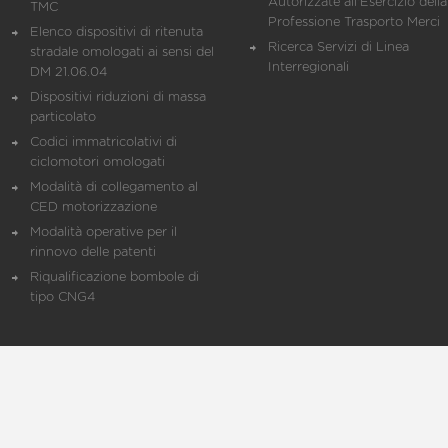
Autorizzate all'Esercizio della
TMC
Professione Trasporto Merci
Elenco dispositivi di ritenuta
Ricerca Servizi di Linea
stradale omologati ai sensi del
Interregionali
DM 21.06.04
Dispositivi riduzioni di massa
particolato
Codici immatricolativi di
ciclomotori omologati
Modalità di collegamento al
CED motorizzazione
Modalità operative per il
rinnovo delle patenti
Riqualificazione bombole di
tipo CNG4