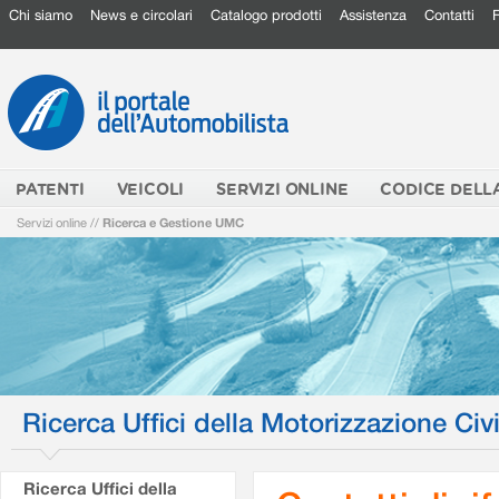
Chi siamo
News e circolari
Catalogo prodotti
Assistenza
Contatti
PATENTI
VEICOLI
SERVIZI ONLINE
CODICE DELL
Servizi online
//
Ricerca e Gestione UMC
Ricerca Uffici della Motorizzazione Civi
Ricerca Uffici della