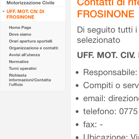
Contatti di r
Motorizzazione Civile
FROSINONE
UFF. MOT. CIV. DI
FROSINONE
Di seguito tutti i 
Home Page
Dove siamo
selezionato
Orari apertura sportelli
Organizzazione e contatti
UFF. MOT. CIV
Avvisi all'utenza
Normative
Turni operativi
Responsabile:
Richiesta
informazioni/Contatta
Compiti o ser
l'ufficio
email: direzion
telefono: 077
fax: -
Ubicazione: Vi