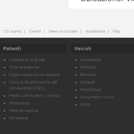
Chi siamo
Eventi
News e circolari
Assistenza
Faq
Patenti
Veicoli
La patente di guida
Autoveicoli
Tutte le pratiche
Motocicli
Foglio rosa e prove d’esame
Revisioni
Carta di Qualificazione del
Collaudi
Conducente (CQC)
Modulistica
Medici Certificatori - Novità
Documento Unico
Modulistica
STED
Patente nautica
Normativa