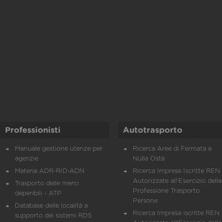
Professionisti
Autotrasporto
Manuale gestione utenze per
Ricerca Aree di Fermata e
agenzie
Nulla Osta
Materia ADR-RID-ADN
Ricerca Imprese Iscritte REN 
Autorizzate all'Esercizio della
Trasporto delle merci
Professione Trasporto
deperibili - ATP
Persone
Database delle località a
Ricerca Imprese iscritte REN 
supporto dei sistemi RDS