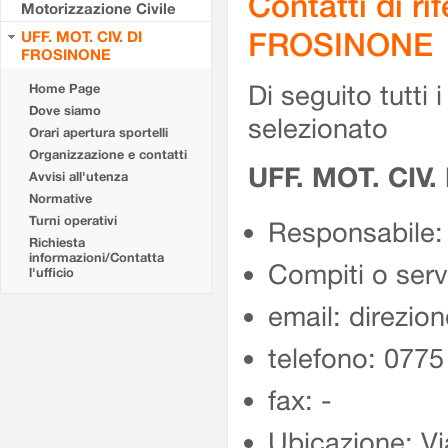
Contatti di r
Motorizzazione Civile
FROSINONE
UFF. MOT. CIV. DI
FROSINONE
Di seguito tutti i 
Home Page
Dove siamo
selezionato
Orari apertura sportelli
Organizzazione e contatti
UFF. MOT. CIV
Avvisi all'utenza
Normative
Turni operativi
Responsabile:
Richiesta
informazioni/Contatta
Compiti o ser
l'ufficio
email: direzion
telefono: 077
fax: -
Ubicazione: Vi