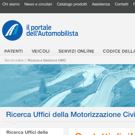
Chi siamo
News e circolari
Catalogo prodotti
Assistenza
Contatti
PATENTI
VEICOLI
SERVIZI ONLINE
CODICE DELL
Servizi online
//
Ricerca e Gestione UMC
Ricerca Uffici della Motorizzazione Civi
Ricerca Uffici della