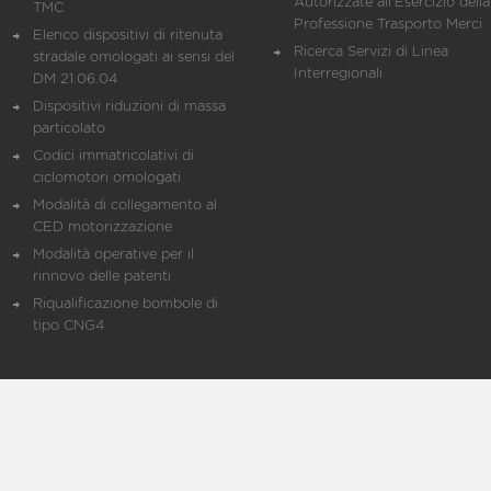
Autorizzate all'Esercizio della
TMC
Professione Trasporto Merci
Elenco dispositivi di ritenuta
Ricerca Servizi di Linea
stradale omologati ai sensi del
Interregionali
DM 21.06.04
Dispositivi riduzioni di massa
particolato
Codici immatricolativi di
ciclomotori omologati
Modalità di collegamento al
CED motorizzazione
Modalità operative per il
rinnovo delle patenti
Riqualificazione bombole di
tipo CNG4