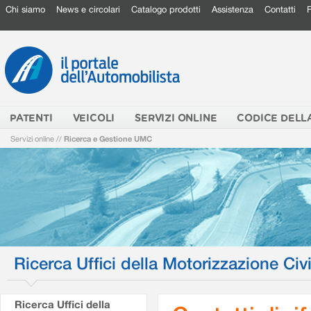
Chi siamo
News e circolari
Catalogo prodotti
Assistenza
Contatti
PATENTI
VEICOLI
SERVIZI ONLINE
CODICE DELL
Servizi online
//
Ricerca e Gestione UMC
Ricerca Uffici della Motorizzazione Civi
Ricerca Uffici della