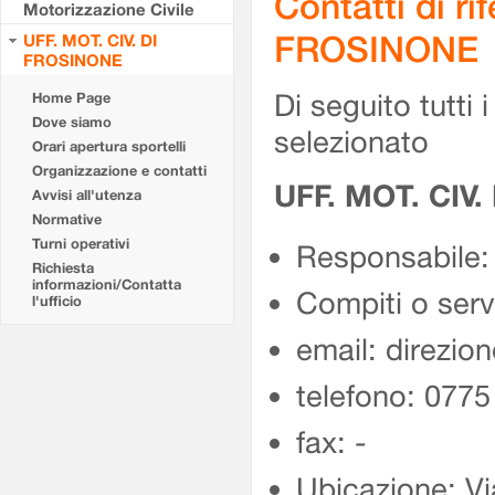
Contatti di r
Motorizzazione Civile
FROSINONE
UFF. MOT. CIV. DI
FROSINONE
Di seguito tutti i 
Home Page
Dove siamo
selezionato
Orari apertura sportelli
Organizzazione e contatti
UFF. MOT. CIV
Avvisi all'utenza
Normative
Turni operativi
Responsabile:
Richiesta
informazioni/Contatta
Compiti o ser
l'ufficio
email: direzion
telefono: 077
fax: -
Ubicazione: Vi