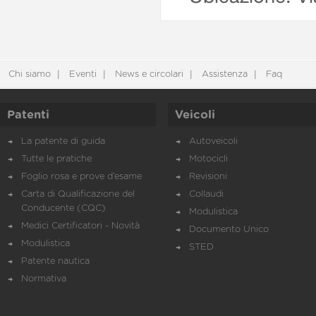
Chi siamo
Eventi
News e circolari
Assistenza
Faq
Patenti
Veicoli
La patente di guida
Autoveicoli
Tutte le pratiche
Motocicli
Foglio rosa e prove d’esame
Revisioni
Carta di Qualificazione del
Collaudi
Conducente (CQC)
Modulistica
Medici Certificatori - Novità
Documento Unico
Modulistica
STED
Patente nautica
Normativa