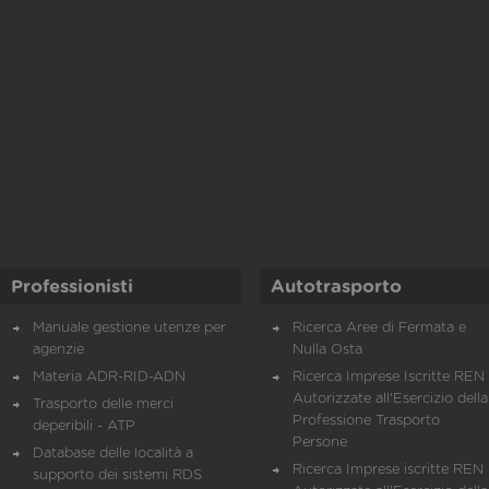
Professionisti
Autotrasporto
Manuale gestione utenze per
Ricerca Aree di Fermata e
agenzie
Nulla Osta
Materia ADR-RID-ADN
Ricerca Imprese Iscritte REN 
Autorizzate all'Esercizio della
Trasporto delle merci
Professione Trasporto
deperibili - ATP
Persone
Database delle località a
Ricerca Imprese iscritte REN 
supporto dei sistemi RDS