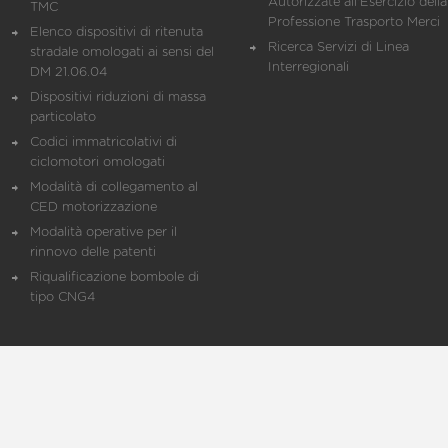
Autorizzate all'Esercizio della
TMC
Professione Trasporto Merci
Elenco dispositivi di ritenuta
Ricerca Servizi di Linea
stradale omologati ai sensi del
Interregionali
DM 21.06.04
Dispositivi riduzioni di massa
particolato
Codici immatricolativi di
ciclomotori omologati
Modalità di collegamento al
CED motorizzazione
Modalità operative per il
rinnovo delle patenti
Riqualificazione bombole di
tipo CNG4