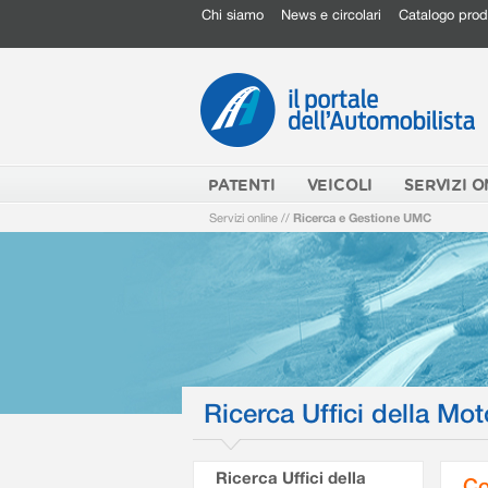
Chi siamo
News e circolari
Catalogo prod
PATENTI
VEICOLI
SERVIZI O
Servizi online
//
Ricerca e Gestione UMC
Ricerca Uffici della Mot
Ricerca Uffici della
Co