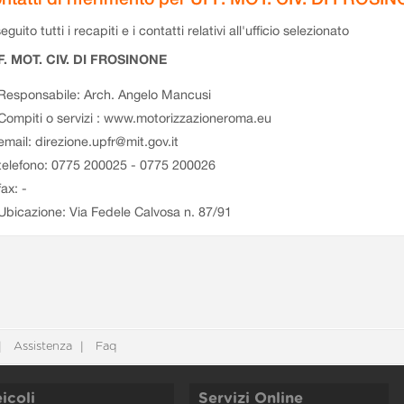
eguito tutti i recapiti e i contatti relativi all'ufficio selezionato
F. MOT. CIV. DI FROSINONE
Responsabile: Arch. Angelo Mancusi
Compiti o servizi : www.motorizzazioneroma.eu
email: direzione.upfr@mit.gov.it
telefono: 0775 200025 - 0775 200026
fax: -
Ubicazione: Via Fedele Calvosa n. 87/91
Assistenza
Faq
icoli
Servizi Online