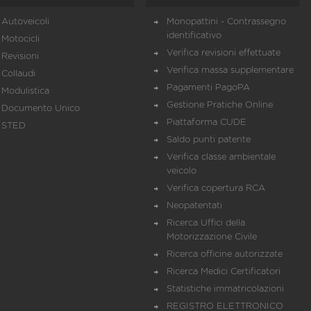
Autoveicoli
Monopattini - Contrassegno
identificativo
Motocicli
Verifica revisioni effettuate
Revisioni
Verifica massa supplementare
Collaudi
Pagamenti PagoPA
Modulistica
Gestione Pratiche Online
Documento Unico
Piattaforma CUDE
STED
Saldo punti patente
Verifica classe ambientale
veicolo
Verifica copertura RCA
Neopatentati
Ricerca Uffici della
Motorizzazione Civile
Ricerca officine autorizzate
Ricerca Medici Certificatori
Statistiche immatricolazioni
REGISTRO ELETTRONICO