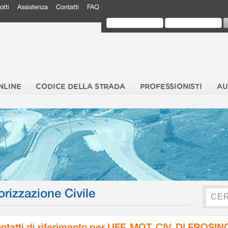
otti
Assistenza
Contatti
FAQ
NLINE
CODICE DELLA STRADA
PROFESSIONISTI
AU
orizzazione Civile
ntatti di riferimento per UFF. MOT. CIV. DI FROSI