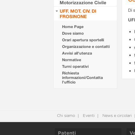
Motorizzazione Civile
Di s
UFF. MOT. CIV. DI
FROSINONE
UF
Home Page
Dove siamo
Orari apertura sportelli
Organizzazione e contatti
Avvisi all'utenza
Normative
Turni operativi
Richiesta
informazioni/Contatta
l'ufficio
Chi siamo
Eventi
News e circolari
Patenti
Ve