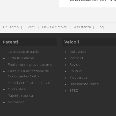
Chi siamo
Eventi
News e circolari
Assistenza
Faq
Patenti
Veicoli
La patente di guida
Autoveicoli
Tutte le pratiche
Motocicli
Foglio rosa e prove d’esame
Revisioni
Carta di Qualificazione del
Collaudi
Conducente (CQC)
Modulistica
Medici Certificatori - Novità
Documento Unico
Modulistica
STED
Patente nautica
Normativa