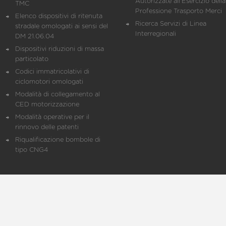
Autorizzate all'Esercizio della
TMC
Professione Trasporto Merci
Elenco dispositivi di ritenuta
Ricerca Servizi di Linea
stradale omologati ai sensi del
Interregionali
DM 21.06.04
Dispositivi riduzioni di massa
particolato
Codici immatricolativi di
ciclomotori omologati
Modalità di collegamento al
CED motorizzazione
Modalità operative per il
rinnovo delle patenti
Riqualificazione bombole di
tipo CNG4