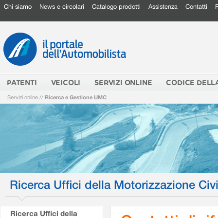
Chi siamo
News e circolari
Catalogo prodotti
Assistenza
Contatti
PATENTI
VEICOLI
SERVIZI ONLINE
CODICE DELL
Servizi online
//
Ricerca e Gestione UMC
Ricerca Uffici della Motorizzazione Civi
Ricerca Uffici della