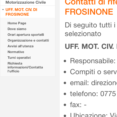
Contatti di r
Motorizzazione Civile
FROSINONE
UFF. MOT. CIV. DI
FROSINONE
Di seguito tutti i 
Home Page
Dove siamo
selezionato
Orari apertura sportelli
Organizzazione e contatti
UFF. MOT. CIV
Avvisi all'utenza
Normative
Turni operativi
Responsabile:
Richiesta
informazioni/Contatta
Compiti o ser
l'ufficio
email: direzion
telefono: 077
fax: -
Ubicazione: Vi