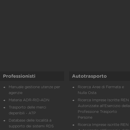
Professionisti
Autotrasporto
Manuale gestione utenze per
Ricerca Aree di Fermata e
agenzie
Nulla Osta
Materia ADR-RID-ADN
Ricerca Imprese Iscritte REN 
Autorizzate all'Esercizio della
Trasporto delle merci
Professione Trasporto
deperibili - ATP
Persone
Database delle località a
Ricerca Imprese iscritte REN 
supporto dei sistemi RDS