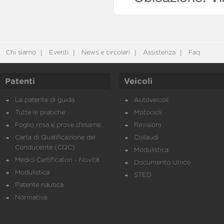
Chi siamo
Eventi
News e circolari
Assistenza
Faq
Patenti
Veicoli
La patente di guida
Autoveicoli
Tutte le pratiche
Motocicli
Foglio rosa e prove d’esame
Revisioni
Carta di Qualificazione del
Collaudi
Conducente (CQC)
Modulistica
Medici Certificatori - Novità
Documento Unico
Modulistica
STED
Patente nautica
Normativa