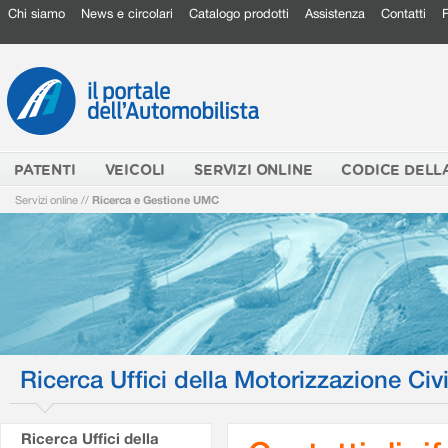
Chi siamo
News e circolari
Catalogo prodotti
Assistenza
Contatti
PATENTI
VEICOLI
SERVIZI ONLINE
CODICE DELL
Servizi online
//
Ricerca e Gestione UMC
Ricerca Uffici della Motorizzazione Civi
Ricerca Uffici della