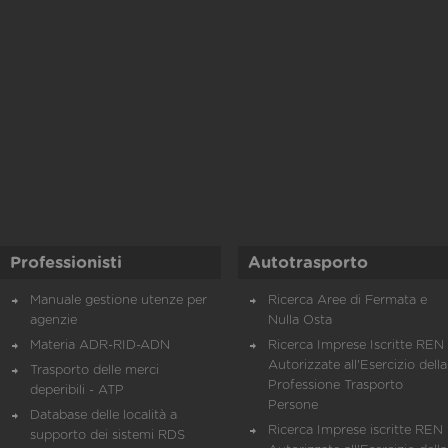
Professionisti
Autotrasporto
Manuale gestione utenze per
Ricerca Aree di Fermata e
agenzie
Nulla Osta
Materia ADR-RID-ADN
Ricerca Imprese Iscritte REN 
Autorizzate all'Esercizio della
Trasporto delle merci
Professione Trasporto
deperibili - ATP
Persone
Database delle località a
Ricerca Imprese iscritte REN 
supporto dei sistemi RDS