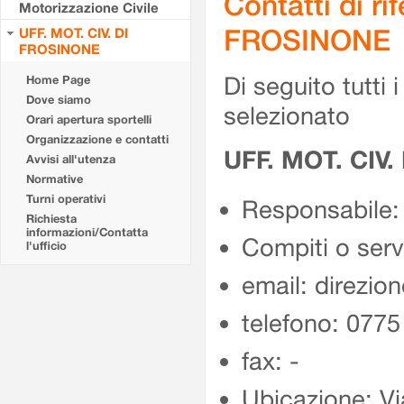
Contatti di r
Motorizzazione Civile
FROSINONE
UFF. MOT. CIV. DI
FROSINONE
Di seguito tutti i 
Home Page
Dove siamo
selezionato
Orari apertura sportelli
Organizzazione e contatti
UFF. MOT. CIV
Avvisi all'utenza
Normative
Turni operativi
Responsabile:
Richiesta
informazioni/Contatta
Compiti o ser
l'ufficio
email: direzion
telefono: 077
fax: -
Ubicazione: Vi