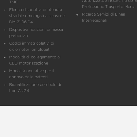
Autorizzate all'Esercizio della
TMC
Professione Trasporto Merci
Elenco dispositivi di ritenuta
Ricerca Servizi di Linea
stradale omologati ai sensi del
Interregionali
DM 21.06.04
Dispositivi riduzioni di massa
particolato
Codici immatricolativi di
ciclomotori omologati
Modalità di collegamento al
CED motorizzazione
Modalità operative per il
rinnovo delle patenti
Riqualificazione bombole di
tipo CNG4