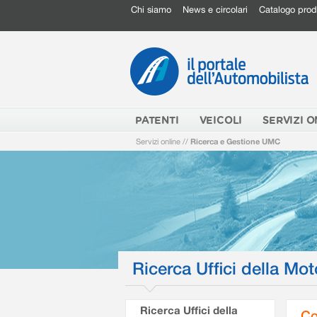
Chi siamo
News e circolari
Catalogo prod
PATENTI
VEICOLI
SERVIZI O
Servizi online
//
Ricerca e Gestione UMC
Ricerca Uffici della Mot
Ricerca Uffici della
Co