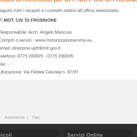
eguito tutti i recapiti e i contatti relativi all'ufficio selezionato
F. MOT. CIV. DI FROSINONE
Responsabile: Arch. Angelo Mancusi
Compiti o servizi : www.motorizzazioneroma.eu
email: direzione.upfr@mit.gov.it
telefono: 0775 200025 - 0775 200026
fax: -
Ubicazione: Via Fedele Calvosa n. 87/91
Assistenza
Faq
icoli
Servizi Online