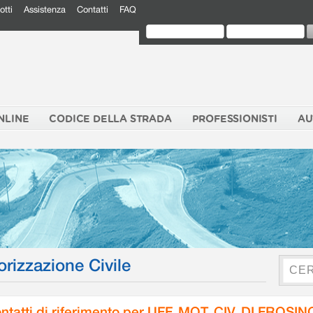
otti
Assistenza
Contatti
FAQ
NLINE
CODICE DELLA STRADA
PROFESSIONISTI
AU
orizzazione Civile
ntatti di riferimento per UFF. MOT. CIV. DI FROSI