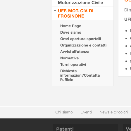
Motorizzazione Civile
Di s
UFF. MOT. CIV. DI
FROSINONE
UF
Home Page
Dove siamo
Orari apertura sportelli
Organizzazione e contatti
Avvisi all'utenza
Normative
Turni operativi
Richiesta
informazioni/Contatta
l'ufficio
Chi siamo
Eventi
News e circolari
Patenti
Ve