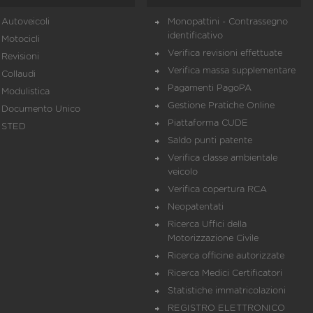
Autoveicoli
Monopattini - Contrassegno
identificativo
Motocicli
Verifica revisioni effettuate
Revisioni
Verifica massa supplementare
Collaudi
Pagamenti PagoPA
Modulistica
Gestione Pratiche Online
Documento Unico
Piattaforma CUDE
STED
Saldo punti patente
Verifica classe ambientale
veicolo
Verifica copertura RCA
Neopatentati
Ricerca Uffici della
Motorizzazione Civile
Ricerca officine autorizzate
Ricerca Medici Certificatori
Statistiche immatricolazioni
REGISTRO ELETTRONICO