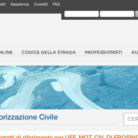
otti
Assistenza
Contatti
FAQ
NLINE
CODICE DELLA STRADA
PROFESSIONISTI
AU
orizzazione Civile
ntatti di riferimento per UFF. MOT. CIV. DI FROSI