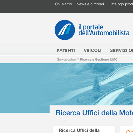
Chi siamo
News e circolari
Catalogo prod
PATENTI
VEICOLI
SERVIZI O
Servizi online
//
Ricerca e Gestione UMC
Ricerca Uffici della Mot
Ricerca Uffici della
Co