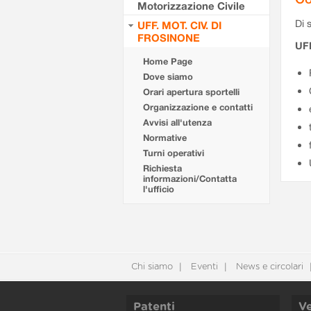
Motorizzazione Civile
Di s
UFF. MOT. CIV. DI
FROSINONE
UF
Home Page
Dove siamo
Orari apertura sportelli
Organizzazione e contatti
Avvisi all'utenza
Normative
Turni operativi
Richiesta
informazioni/Contatta
l'ufficio
Chi siamo
Eventi
News e circolari
Patenti
Ve