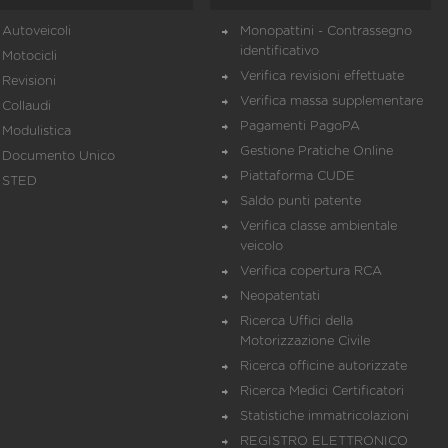
Autoveicoli
Monopattini - Contrassegno
identificativo
Motocicli
Verifica revisioni effettuate
Revisioni
Verifica massa supplementare
Collaudi
Pagamenti PagoPA
Modulistica
Gestione Pratiche Online
Documento Unico
Piattaforma CUDE
STED
Saldo punti patente
Verifica classe ambientale
veicolo
Verifica copertura RCA
Neopatentati
Ricerca Uffici della
Motorizzazione Civile
Ricerca officine autorizzate
Ricerca Medici Certificatori
Statistiche immatricolazioni
REGISTRO ELETTRONICO