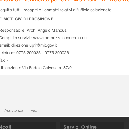
eguito tutti i recapiti e i contatti relativi all'ufficio selezionato
F. MOT. CIV. DI FROSINONE
Responsabile: Arch. Angelo Mancusi
Compiti o servizi : www.motorizzazioneroma.eu
email: direzione.upfr@mit.gov.it
telefono: 0775 200025 - 0775 200026
fax: -
Ubicazione: Via Fedele Calvosa n. 87/91
Assistenza
Faq
icoli
Servizi Online