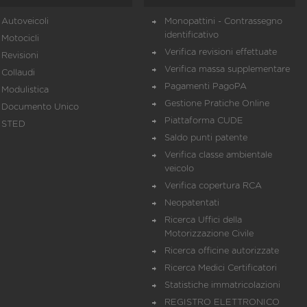
Autoveicoli
Monopattini - Contrassegno
identificativo
Motocicli
Verifica revisioni effettuate
Revisioni
Verifica massa supplementare
Collaudi
Pagamenti PagoPA
Modulistica
Gestione Pratiche Online
Documento Unico
Piattaforma CUDE
STED
Saldo punti patente
Verifica classe ambientale
veicolo
Verifica copertura RCA
Neopatentati
Ricerca Uffici della
Motorizzazione Civile
Ricerca officine autorizzate
Ricerca Medici Certificatori
Statistiche immatricolazioni
REGISTRO ELETTRONICO