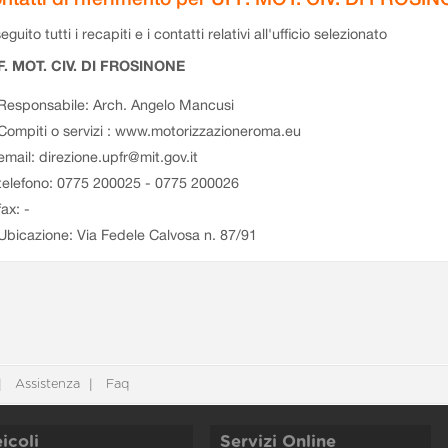
eguito tutti i recapiti e i contatti relativi all'ufficio selezionato
F. MOT. CIV. DI FROSINONE
Responsabile: Arch. Angelo Mancusi
Compiti o servizi : www.motorizzazioneroma.eu
email: direzione.upfr@mit.gov.it
telefono: 0775 200025 - 0775 200026
fax: -
Ubicazione: Via Fedele Calvosa n. 87/91
Assistenza
Faq
icoli
Servizi Online