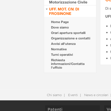
Motorizzazione Civile
Di s
UFF. MOT. CIV. DI
FROSINONE
UF
Home Page
Dove siamo
Orari apertura sportelli
Organizzazione e contatti
Avvisi all'utenza
Normative
Turni operativi
Richiesta
informazioni/Contatta
l'ufficio
Chi siamo
Eventi
News e circolari
Patenti
Ve