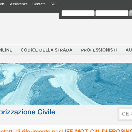
otti
Assistenza
Contatti
FAQ
NLINE
CODICE DELLA STRADA
PROFESSIONISTI
AU
orizzazione Civile
ntatti di riferimento per UFF. MOT. CIV. DI FROSI