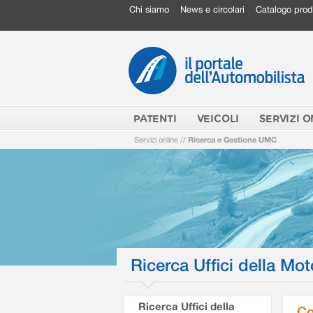
Chi siamo
News e circolari
Catalogo prod
PATENTI
VEICOLI
SERVIZI O
Servizi online
//
Ricerca e Gestione UMC
Ricerca Uffici della Mot
Ricerca Uffici della
Co