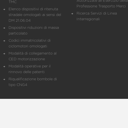
Autorizzate all'Esercizio della
TMC
Professione Trasporto Merci
Elenco dispositivi di ritenuta
Ricerca Servizi di Linea
stradale omologati ai sensi del
Interregionali
DM 21.06.04
Dispositivi riduzioni di massa
particolato
Codici immatricolativi di
ciclomotori omologati
Modalità di collegamento al
CED motorizzazione
Modalità operative per il
rinnovo delle patenti
Riqualificazione bombole di
tipo CNG4