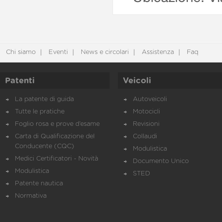
Chi siamo
Eventi
News e circolari
Assistenza
Faq
Patenti
Veicoli
La patente di guida
Autoveicoli
Tutte le pratiche
Motocicli
Foglio rosa e prove d’esame
Revisioni
Carta di Qualificazione del
Collaudi
Conducente (CQC)
Modulistica
Medici Certificatori - Novità
Documento Unico
Modulistica
STED
Patente nautica
Normativa