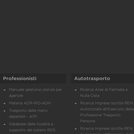
Professionisti
Autotrasporto
Manuale gestione utenze per
Ricerca Aree di Fermata e
agenzie
Nulla Osta
Materia ADR-RID-ADN
Ricerca Imprese Iscritte REN 
Autorizzate all'Esercizio della
Trasporto delle merci
Professione Trasporto
deperibili - ATP
Persone
Database delle località a
Ricerca Imprese iscritte REN 
supporto dei sistemi RDS