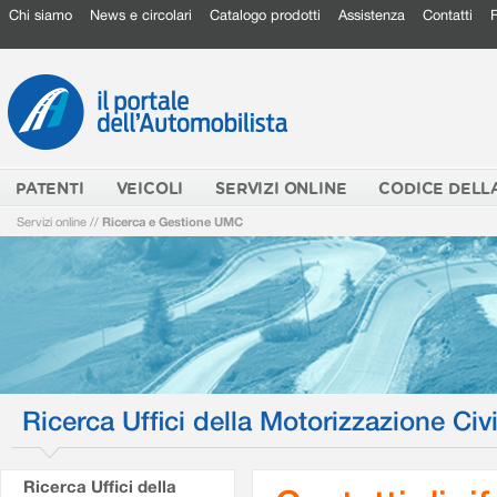
Chi siamo
News e circolari
Catalogo prodotti
Assistenza
Contatti
PATENTI
VEICOLI
SERVIZI ONLINE
CODICE DELL
Servizi online
//
Ricerca e Gestione UMC
Ricerca Uffici della Motorizzazione Civi
Ricerca Uffici della