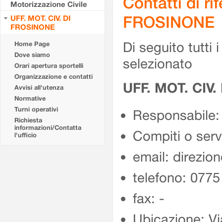
Contatti di r
Motorizzazione Civile
FROSINONE
UFF. MOT. CIV. DI
FROSINONE
Di seguito tutti i 
Home Page
Dove siamo
selezionato
Orari apertura sportelli
Organizzazione e contatti
UFF. MOT. CIV
Avvisi all'utenza
Normative
Turni operativi
Responsabile:
Richiesta
informazioni/Contatta
Compiti o ser
l'ufficio
email: direzion
telefono: 077
fax: -
Ubicazione: Vi