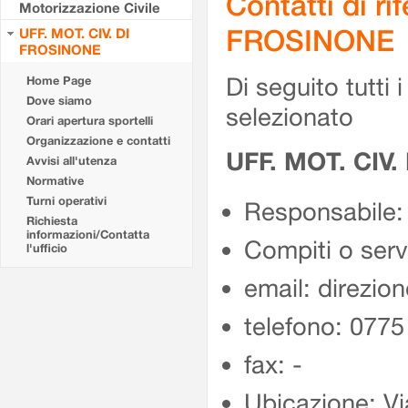
Contatti di r
Motorizzazione Civile
FROSINONE
UFF. MOT. CIV. DI
FROSINONE
Di seguito tutti i 
Home Page
Dove siamo
selezionato
Orari apertura sportelli
Organizzazione e contatti
UFF. MOT. CIV
Avvisi all'utenza
Normative
Turni operativi
Responsabile:
Richiesta
informazioni/Contatta
Compiti o ser
l'ufficio
email: direzion
telefono: 077
fax: -
Ubicazione: Vi