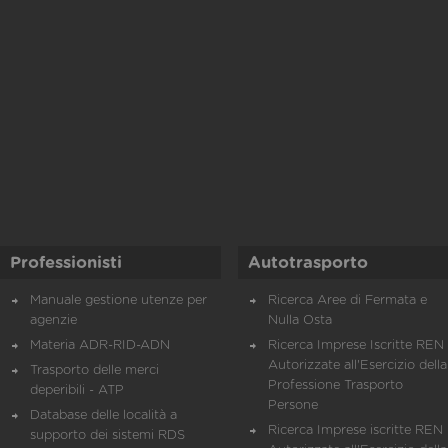
Professionisti
Autotrasporto
Manuale gestione utenze per
Ricerca Aree di Fermata e
agenzie
Nulla Osta
Materia ADR-RID-ADN
Ricerca Imprese Iscritte REN 
Autorizzate all'Esercizio della
Trasporto delle merci
Professione Trasporto
deperibili - ATP
Persone
Database delle località a
Ricerca Imprese iscritte REN 
supporto dei sistemi RDS