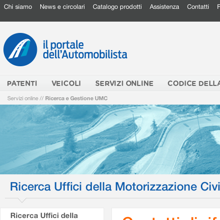
Chi siamo
News e circolari
Catalogo prodotti
Assistenza
Contatti
PATENTI
VEICOLI
SERVIZI ONLINE
CODICE DELL
Servizi online
//
Ricerca e Gestione UMC
Ricerca Uffici della Motorizzazione Civi
Ricerca Uffici della