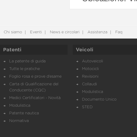
Chi siamo
Eventi
News e circolari
Assistenza
Faq
Patenti
Veicoli
La patente di guida
Autoveicoli
Tutte le pratiche
Motocicli
Foglio rosa e prove d’esame
Revisioni
Carta di Qualificazione del
Collaudi
Conducente (CQC)
Modulistica
Medici Certificatori - Novità
Documento Unico
Modulistica
STED
Patente nautica
Normativa