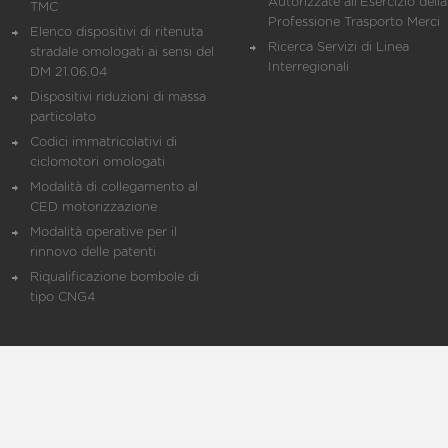
Autorizzate all'Esercizio della
TMC
Professione Trasporto Merci
Elenco dispositivi di ritenuta
Ricerca Servizi di Linea
stradale omologati ai sensi del
Interregionali
DM 21.06.04
Dispositivi riduzioni di massa
particolato
Codici immatricolativi di
ciclomotori omologati
Modalità di collegamento al
CED motorizzazione
Modalità operative per il
rinnovo delle patenti
Riqualificazione bombole di
tipo CNG4