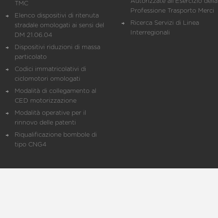
Autorizzate all'Esercizio della
TMC
Professione Trasporto Merci
Elenco dispositivi di ritenuta
Ricerca Servizi di Linea
stradale omologati ai sensi del
Interregionali
DM 21.06.04
Dispositivi riduzioni di massa
particolato
Codici immatricolativi di
ciclomotori omologati
Modalità di collegamento al
CED motorizzazione
Modalità operative per il
rinnovo delle patenti
Riqualificazione bombole di
tipo CNG4