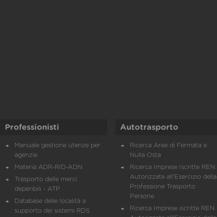
Professionisti
Autotrasporto
Manuale gestione utenze per
Ricerca Aree di Fermata e
agenzie
Nulla Osta
Materia ADR-RID-ADN
Ricerca Imprese Iscritte REN 
Autorizzate all'Esercizio della
Trasporto delle merci
Professione Trasporto
deperibili - ATP
Persone
Database delle località a
Ricerca Imprese iscritte REN 
supporto dei sistemi RDS