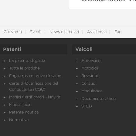
Chi siamo
Eventi
News e circolari
Assistenza
Faq
Patenti
Veicoli
La patente di guida
Autoveicoli
Tutte le pratiche
Motocicli
Foglio rosa e prove d’esame
Revisioni
Carta di Qualificazione del
Collaudi
Conducente (CQC)
Modulistica
Medici Certificatori - Novità
Documento Unico
Modulistica
STED
Patente nautica
Normativa