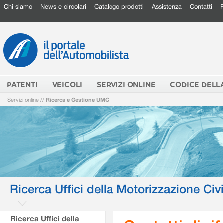
Chi siamo
News e circolari
Catalogo prodotti
Assistenza
Contatti
PATENTI
VEICOLI
SERVIZI ONLINE
CODICE DELL
Servizi online
//
Ricerca e Gestione UMC
Ricerca Uffici della Motorizzazione Civi
Ricerca Uffici della