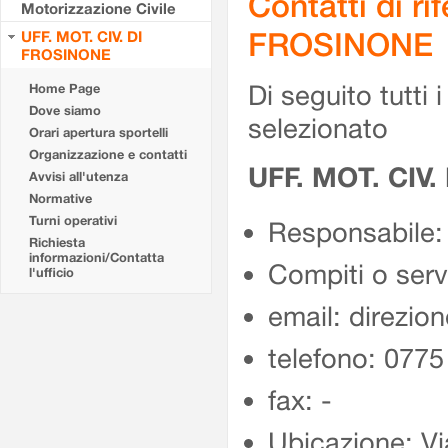
Contatti di r
Motorizzazione Civile
FROSINONE
UFF. MOT. CIV. DI
FROSINONE
Di seguito tutti i 
Home Page
Dove siamo
selezionato
Orari apertura sportelli
Organizzazione e contatti
UFF. MOT. CIV
Avvisi all'utenza
Normative
Turni operativi
Responsabile:
Richiesta
informazioni/Contatta
Compiti o ser
l'ufficio
email: direzion
telefono: 077
fax: -
Ubicazione: Vi