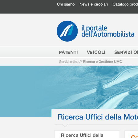
Chi siamo
News e circolari
Catalogo prod
PATENTI
VEICOLI
SERVIZI O
Servizi online
//
Ricerca e Gestione UMC
Ricerca Uffici della Mot
Ricerca Uffici della
Co