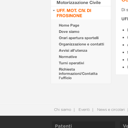
Motorizzazione Civile
Di s
UFF. MOT. CIV. DI
FROSINONE
UF
Home Page
Dove siamo
Orari apertura sportelli
Organizzazione e contatti
Avvisi all'utenza
Normative
Turni operativi
Richiesta
informazioni/Contatta
l'ufficio
Chi siamo
Eventi
News e circolari
Patenti
Ve