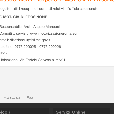
eguito tutti i recapiti e i contatti relativi all'ufficio selezionato
F. MOT. CIV. DI FROSINONE
Responsabile: Arch. Angelo Mancusi
Compiti o servizi : www.motorizzazioneroma.eu
email: direzione.upfr@mit.gov.it
telefono: 0775 200025 - 0775 200026
fax: -
Ubicazione: Via Fedele Calvosa n. 87/91
Assistenza
Faq
icoli
Servizi Online