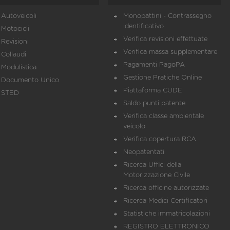
Autoveicoli
Monopattini - Contrassegno
identificativo
Motocicli
Verifica revisioni effettuate
Revisioni
Verifica massa supplementare
Collaudi
Pagamenti PagoPA
Modulistica
Gestione Pratiche Online
Documento Unico
Piattaforma CUDE
STED
Saldo punti patente
Verifica classe ambientale
veicolo
Verifica copertura RCA
Neopatentati
Ricerca Uffici della
Motorizzazione Civile
Ricerca officine autorizzate
Ricerca Medici Certificatori
Statistiche immatricolazioni
REGISTRO ELETTRONICO