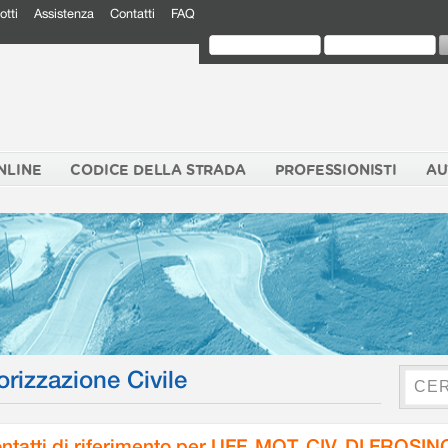
otti
Assistenza
Contatti
FAQ
NLINE
CODICE DELLA STRADA
PROFESSIONISTI
AU
orizzazione Civile
ntatti di riferimento per UFF. MOT. CIV. DI FROSI