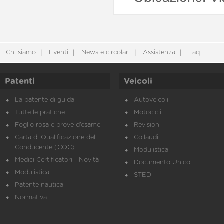
Chi siamo
Eventi
News e circolari
Assistenza
Faq
Patenti
Veicoli
La patente di guida
Autoveicoli
Tutte le pratiche
Motocicli
Foglio rosa e prove d’esame
Revisioni
Carta di Qualificazione del
Collaudi
Conducente (CQC)
Modulistica
Medici Certificatori - Novità
Documento Unico
Modulistica
STED
Patente nautica
Normativa