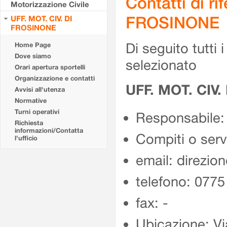
Contatti di r
Motorizzazione Civile
FROSINONE
UFF. MOT. CIV. DI
FROSINONE
Di seguito tutti i 
Home Page
Dove siamo
selezionato
Orari apertura sportelli
Organizzazione e contatti
UFF. MOT. CIV
Avvisi all'utenza
Normative
Turni operativi
Responsabile:
Richiesta
informazioni/Contatta
Compiti o ser
l'ufficio
email: direzion
telefono: 077
fax: -
Ubicazione: Vi