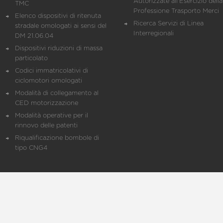
Autorizzate all'Esercizio della
TMC
Professione Trasporto Merci
Elenco dispositivi di ritenuta
Ricerca Servizi di Linea
stradale omologati ai sensi del
Interregionali
DM 21.06.04
Dispositivi riduzioni di massa
particolato
Codici immatricolativi di
ciclomotori omologati
Modalità di collegamento al
CED motorizzazione
Modalità operative per il
rinnovo delle patenti
Riqualificazione bombole di
tipo CNG4