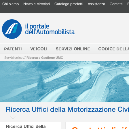
Chi siamo
News e circolari
Catalogo prodotti
Assistenza
Contatti
PATENTI
VEICOLI
SERVIZI ONLINE
CODICE DELL
Servizi online
//
Ricerca e Gestione UMC
Ricerca Uffici della Motorizzazione Civi
Ricerca Uffici della