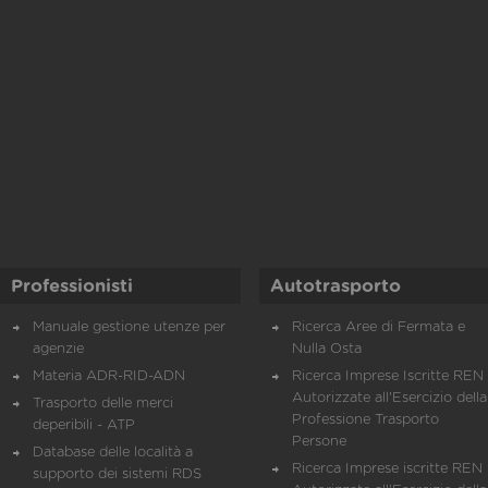
Professionisti
Autotrasporto
Manuale gestione utenze per
Ricerca Aree di Fermata e
agenzie
Nulla Osta
Materia ADR-RID-ADN
Ricerca Imprese Iscritte REN 
Autorizzate all'Esercizio della
Trasporto delle merci
Professione Trasporto
deperibili - ATP
Persone
Database delle località a
Ricerca Imprese iscritte REN 
supporto dei sistemi RDS