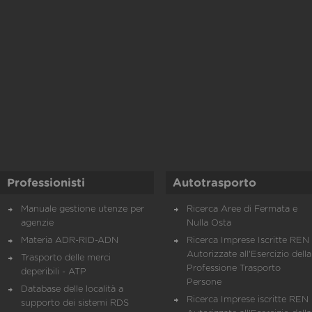
Professionisti
Autotrasporto
Manuale gestione utenze per
Ricerca Aree di Fermata e
agenzie
Nulla Osta
Materia ADR-RID-ADN
Ricerca Imprese Iscritte REN 
Autorizzate all'Esercizio della
Trasporto delle merci
Professione Trasporto
deperibili - ATP
Persone
Database delle località a
Ricerca Imprese iscritte REN 
supporto dei sistemi RDS