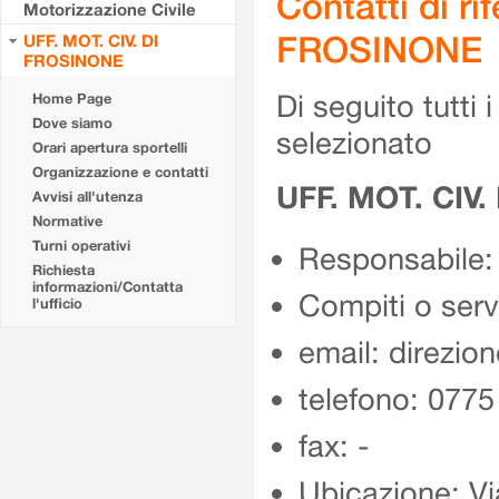
Contatti di r
Motorizzazione Civile
FROSINONE
UFF. MOT. CIV. DI
FROSINONE
Di seguito tutti i 
Home Page
Dove siamo
selezionato
Orari apertura sportelli
Organizzazione e contatti
UFF. MOT. CIV
Avvisi all'utenza
Normative
Turni operativi
Responsabile:
Richiesta
informazioni/Contatta
Compiti o ser
l'ufficio
email: direzion
telefono: 077
fax: -
Ubicazione: Vi