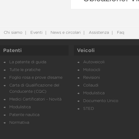
Chi siamo
Eventi
News e circolari
Assistenza
Faq
Patenti
Veicoli
La patente di guida
Autoveicoli
Tutte le pratiche
Motocicli
Foglio rosa e prove d’esame
Revisioni
Carta di Qualificazione del
Collaudi
Conducente (CQC)
Modulistica
Medici Certificatori - Novità
Documento Unico
Modulistica
STED
Patente nautica
Normativa