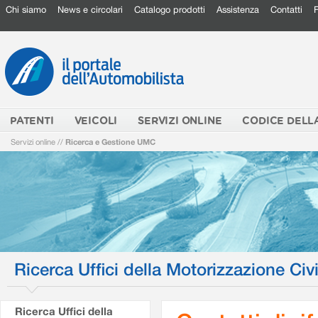
Chi siamo
News e circolari
Catalogo prodotti
Assistenza
Contatti
PATENTI
VEICOLI
SERVIZI ONLINE
CODICE DELL
Servizi online
//
Ricerca e Gestione UMC
Ricerca Uffici della Motorizzazione Civi
Ricerca Uffici della