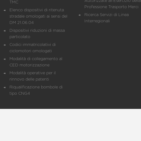
Autorizzate all'Esercizio della
TMC
Professione Trasporto Merci
Elenco dispositivi di ritenuta
Ricerca Servizi di Linea
stradale omologati ai sensi del
Interregionali
DM 21.06.04
Dispositivi riduzioni di massa
particolato
Codici immatricolativi di
ciclomotori omologati
Modalità di collegamento al
CED motorizzazione
Modalità operative per il
rinnovo delle patenti
Riqualificazione bombole di
tipo CNG4