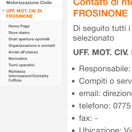
Contatti di r
Motorizzazione Civile
FROSINONE
UFF. MOT. CIV. DI
FROSINONE
Di seguito tutti i 
Home Page
Dove siamo
selezionato
Orari apertura sportelli
Organizzazione e contatti
UFF. MOT. CIV
Avvisi all'utenza
Normative
Turni operativi
Responsabile:
Richiesta
informazioni/Contatta
Compiti o ser
l'ufficio
email: direzion
telefono: 077
fax: -
Ubicazione: Vi