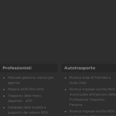
Professionisti
Autotrasporto
Manuale gestione utenze per
Ricerca Aree di Fermata e
agenzie
Nulla Osta
Materia ADR-RID-ADN
Ricerca Imprese Iscritte REN 
Autorizzate all'Esercizio della
Trasporto delle merci
Professione Trasporto
deperibili - ATP
Persone
Database delle località a
Ricerca Imprese iscritte REN 
supporto dei sistemi RDS