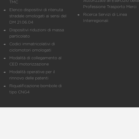
Autorizzate all'Esercizio della
TMC
Professione Trasporto Merci
Elenco dispositivi di ritenuta
Ricerca Servizi di Linea
stradale omologati ai sensi del
Interregionali
DM 21.06.04
Dispositivi riduzioni di massa
particolato
Codici immatricolativi di
ciclomotori omologati
Modalità di collegamento al
CED motorizzazione
Modalità operative per il
rinnovo delle patenti
Riqualificazione bombole di
tipo CNG4