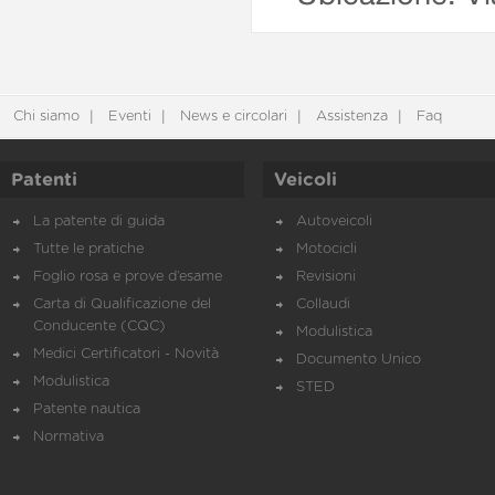
Chi siamo
Eventi
News e circolari
Assistenza
Faq
Patenti
Veicoli
La patente di guida
Autoveicoli
Tutte le pratiche
Motocicli
Foglio rosa e prove d’esame
Revisioni
Carta di Qualificazione del
Collaudi
Conducente (CQC)
Modulistica
Medici Certificatori - Novità
Documento Unico
Modulistica
STED
Patente nautica
Normativa