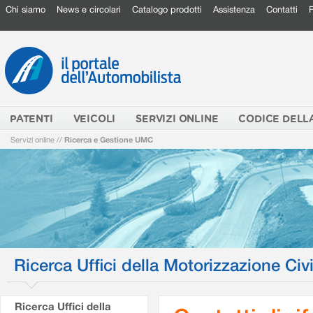
Chi siamo
News e circolari
Catalogo prodotti
Assistenza
Contatti
PATENTI
VEICOLI
SERVIZI ONLINE
CODICE DELL
Servizi online
//
Ricerca e Gestione UMC
Ricerca Uffici della Motorizzazione Civi
Ricerca Uffici della