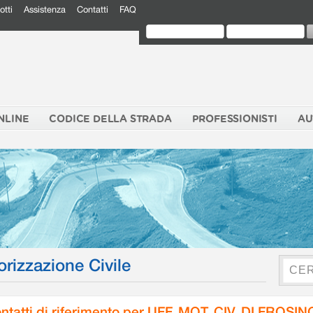
otti
Assistenza
Contatti
FAQ
NLINE
CODICE DELLA STRADA
PROFESSIONISTI
AU
orizzazione Civile
ntatti di riferimento per UFF. MOT. CIV. DI FROSI