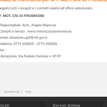
eguito tutti i recapiti e i contatti relativi all'ufficio selezionato
F. MOT. CIV. DI FROSINONE
Responsabile: Arch. Angelo Mancusi
Compiti o servizi : www.motorizzazioneroma.eu
email: direzione.upfr@mit.gov.it
telefono: 0775 200025 - 0775 200026
fax: -
Ubicazione: Via Fedele Calvosa n. 87/91
Assistenza
Faq
icoli
Servizi Online