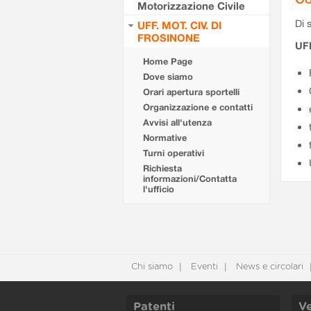
Motorizzazione Civile
Di s
UFF. MOT. CIV. DI
FROSINONE
UF
Home Page
Dove siamo
Orari apertura sportelli
Organizzazione e contatti
Avvisi all'utenza
Normative
Turni operativi
Richiesta
informazioni/Contatta
l'ufficio
Chi siamo
Eventi
News e circolari
Patenti
Ve