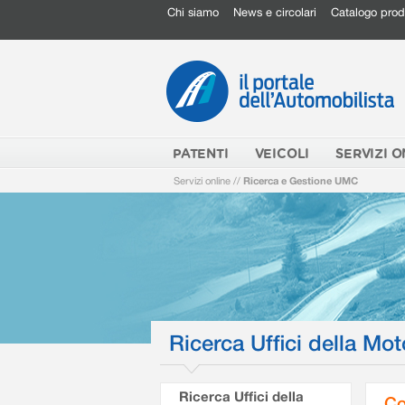
Chi siamo
News e circolari
Catalogo prod
PATENTI
VEICOLI
SERVIZI O
Servizi online
//
Ricerca e Gestione UMC
Ricerca Uffici della Mot
Ricerca Uffici della
Co