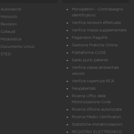
Autoveicoli
Monopattini - Contrassegno
identificativo
Motocicli
Verifica revisioni effettuate
Revisioni
Verifica massa supplementare
Collaudi
Pagamenti PagoPA
Modulistica
Gestione Pratiche Online
Documento Unico
Piattaforma CUDE
STED
Saldo punti patente
Verifica classe ambientale
veicolo
Verifica copertura RCA
Neopatentati
Ricerca Uffici della
Motorizzazione Civile
Ricerca officine autorizzate
Ricerca Medici Certificatori
Statistiche immatricolazioni
REGISTRO ELETTRONICO