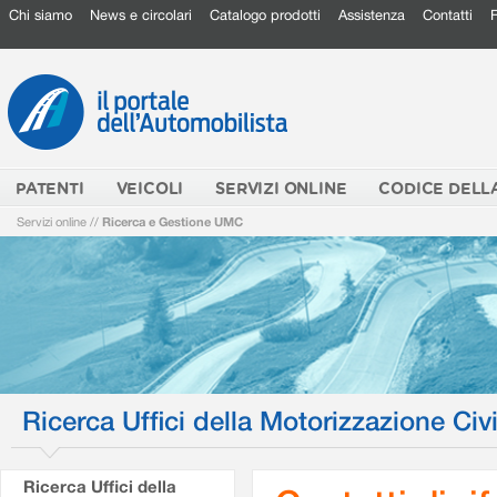
Chi siamo
News e circolari
Catalogo prodotti
Assistenza
Contatti
PATENTI
VEICOLI
SERVIZI ONLINE
CODICE DELL
Servizi online
//
Ricerca e Gestione UMC
Ricerca Uffici della Motorizzazione Civi
Ricerca Uffici della