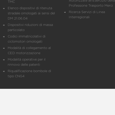
Autorizzate all'Esercizio della
TMC
Professione Trasporto Merci
Elenco dispositivi di ritenuta
Ricerca Servizi di Linea
stradale omologati ai sensi del
Interregionali
DM 21.06.04
Dispositivi riduzioni di massa
particolato
Codici immatricolativi di
ciclomotori omologati
Modalità di collegamento al
CED motorizzazione
Modalità operative per il
rinnovo delle patenti
Riqualificazione bombole di
tipo CNG4