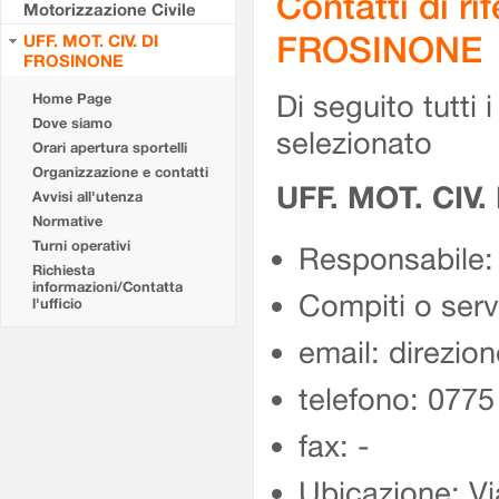
Contatti di r
Motorizzazione Civile
FROSINONE
UFF. MOT. CIV. DI
FROSINONE
Di seguito tutti i 
Home Page
Dove siamo
selezionato
Orari apertura sportelli
Organizzazione e contatti
UFF. MOT. CIV
Avvisi all'utenza
Normative
Turni operativi
Responsabile:
Richiesta
informazioni/Contatta
Compiti o ser
l'ufficio
email: direzion
telefono: 077
fax: -
Ubicazione: Vi