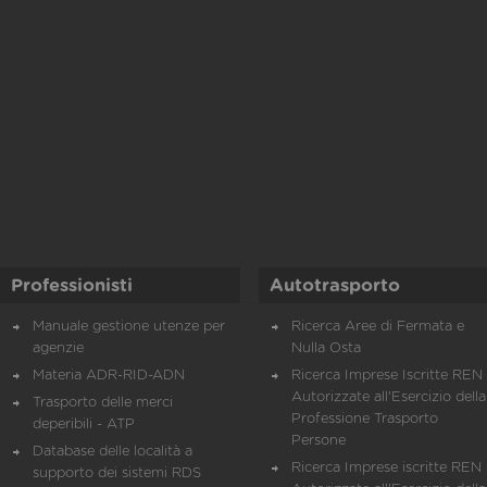
Professionisti
Autotrasporto
Manuale gestione utenze per
Ricerca Aree di Fermata e
agenzie
Nulla Osta
Materia ADR-RID-ADN
Ricerca Imprese Iscritte REN 
Autorizzate all'Esercizio della
Trasporto delle merci
Professione Trasporto
deperibili - ATP
Persone
Database delle località a
Ricerca Imprese iscritte REN 
supporto dei sistemi RDS