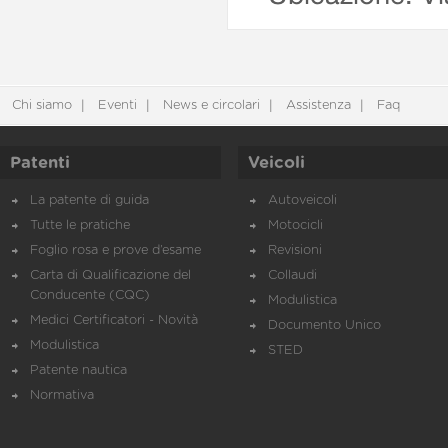
Chi siamo
Eventi
News e circolari
Assistenza
Faq
Patenti
Veicoli
La patente di guida
Autoveicoli
Tutte le pratiche
Motocicli
Foglio rosa e prove d’esame
Revisioni
Carta di Qualificazione del
Collaudi
Conducente (CQC)
Modulistica
Medici Certificatori - Novità
Documento Unico
Modulistica
STED
Patente nautica
Normativa