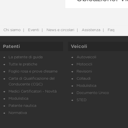
Chi siamo
Eventi
News e circolari
Assistenza
Faq
Patenti
Veicoli
La patente di guida
Autoveicoli
Tutte le pratiche
Motocicli
Foglio rosa e prove d’esame
Revisioni
Carta di Qualificazione del
Collaudi
Conducente (CQC)
Modulistica
Medici Certificatori - Novità
Documento Unico
Modulistica
STED
Patente nautica
Normativa