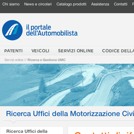
Chi siamo
News e circolari
Catalogo prodotti
Assistenza
Contatti
PATENTI
VEICOLI
SERVIZI ONLINE
CODICE DELL
Servizi online
//
Ricerca e Gestione UMC
Ricerca Uffici della Motorizzazione Civi
Ricerca Uffici della