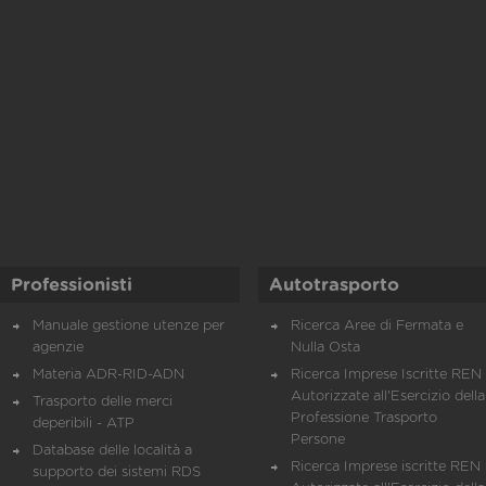
Professionisti
Autotrasporto
Manuale gestione utenze per
Ricerca Aree di Fermata e
agenzie
Nulla Osta
Materia ADR-RID-ADN
Ricerca Imprese Iscritte REN 
Autorizzate all'Esercizio della
Trasporto delle merci
Professione Trasporto
deperibili - ATP
Persone
Database delle località a
Ricerca Imprese iscritte REN 
supporto dei sistemi RDS