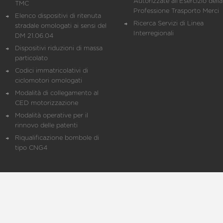
Autorizzate all'Esercizio della
TMC
Professione Trasporto Merci
Elenco dispositivi di ritenuta
Ricerca Servizi di Linea
stradale omologati ai sensi del
Interregionali
DM 21.06.04
Dispositivi riduzioni di massa
particolato
Codici immatricolativi di
ciclomotori omologati
Modalità di collegamento al
CED motorizzazione
Modalità operative per il
rinnovo delle patenti
Riqualificazione bombole di
tipo CNG4