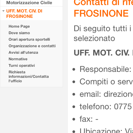
Contatti di r
Motorizzazione Civile
FROSINONE
UFF. MOT. CIV. DI
FROSINONE
Di seguito tutti i 
Home Page
Dove siamo
selezionato
Orari apertura sportelli
Organizzazione e contatti
UFF. MOT. CIV
Avvisi all'utenza
Normative
Turni operativi
Responsabile:
Richiesta
informazioni/Contatta
Compiti o ser
l'ufficio
email: direzion
telefono: 077
fax: -
Ubicazione: Vi