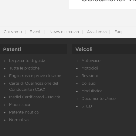
Chi siamo
Eventi
News e circolari
Assistenza
Faq
Patenti
Veicoli
La patente di guida
Autoveicoli
Tutte le pratiche
Motocicli
Foglio rosa e prove d’esame
Revisioni
Carta di Qualificazione del
Collaudi
Conducente (CQC)
Modulistica
Medici Certificatori - Novità
Documento Unico
Modulistica
STED
Patente nautica
Normativa