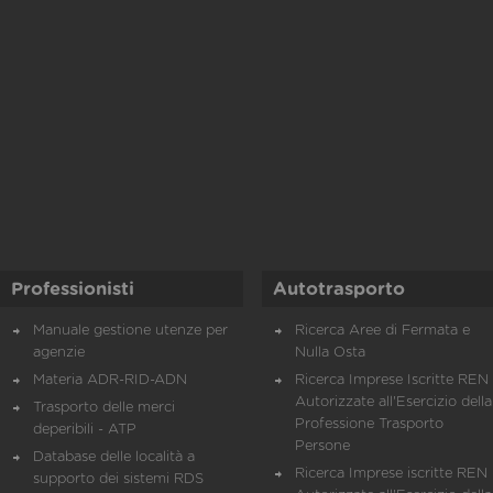
Professionisti
Autotrasporto
Manuale gestione utenze per
Ricerca Aree di Fermata e
agenzie
Nulla Osta
Materia ADR-RID-ADN
Ricerca Imprese Iscritte REN 
Autorizzate all'Esercizio della
Trasporto delle merci
Professione Trasporto
deperibili - ATP
Persone
Database delle località a
Ricerca Imprese iscritte REN 
supporto dei sistemi RDS