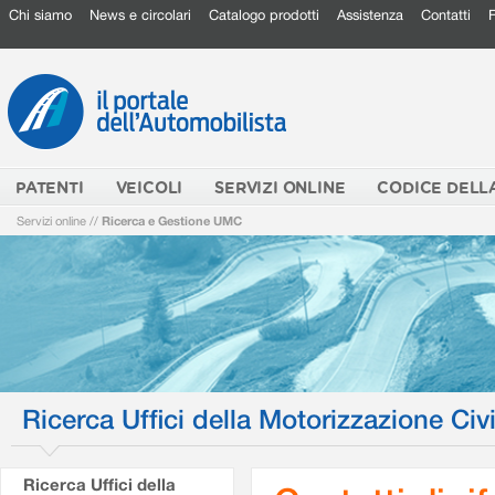
Chi siamo
News e circolari
Catalogo prodotti
Assistenza
Contatti
PATENTI
VEICOLI
SERVIZI ONLINE
CODICE DELL
Servizi online
//
Ricerca e Gestione UMC
Ricerca Uffici della Motorizzazione Civi
Ricerca Uffici della