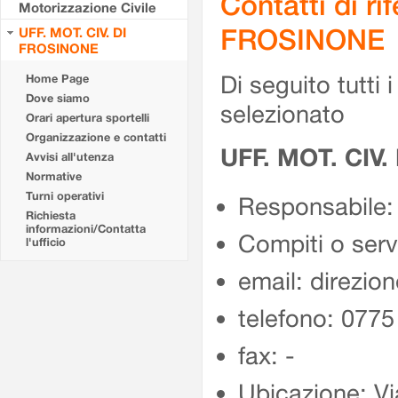
Contatti di r
Motorizzazione Civile
FROSINONE
UFF. MOT. CIV. DI
FROSINONE
Di seguito tutti i 
Home Page
Dove siamo
selezionato
Orari apertura sportelli
Organizzazione e contatti
UFF. MOT. CIV
Avvisi all'utenza
Normative
Turni operativi
Responsabile:
Richiesta
informazioni/Contatta
Compiti o ser
l'ufficio
email: direzion
telefono: 077
fax: -
Ubicazione: Vi