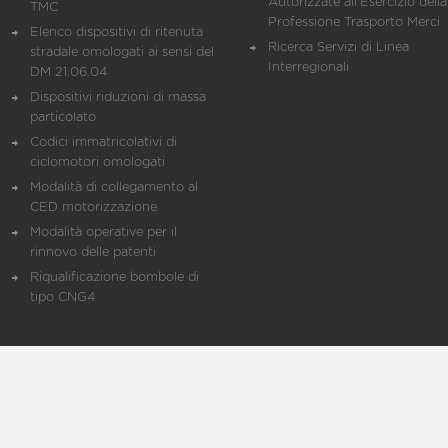
Autorizzate all'Esercizio della
TMC
Professione Trasporto Merci
Elenco dispositivi di ritenuta
Ricerca Servizi di Linea
stradale omologati ai sensi del
Interregionali
DM 21.06.04
Dispositivi riduzioni di massa
particolato
Codici immatricolativi di
ciclomotori omologati
Modalità di collegamento al
CED motorizzazione
Modalità operative per il
rinnovo delle patenti
Riqualificazione bombole di
tipo CNG4