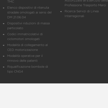
Autorizzate all'Esercizio della
TMC
Professione Trasporto Merci
Elenco dispositivi di ritenuta
Ricerca Servizi di Linea
stradale omologati ai sensi del
Interregionali
DM 21.06.04
Dispositivi riduzioni di massa
particolato
Codici immatricolativi di
ciclomotori omologati
Modalità di collegamento al
CED motorizzazione
Modalità operative per il
rinnovo delle patenti
Riqualificazione bombole di
tipo CNG4