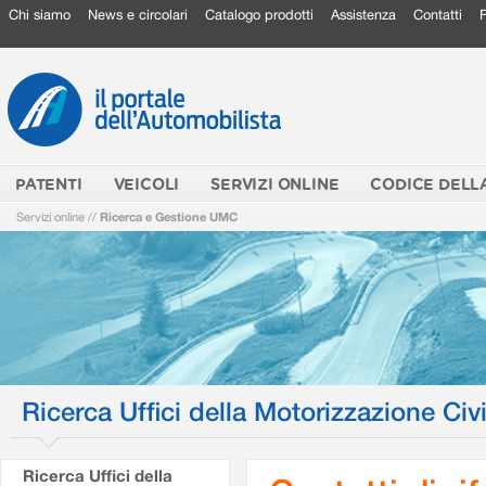
Chi siamo
News e circolari
Catalogo prodotti
Assistenza
Contatti
PATENTI
VEICOLI
SERVIZI ONLINE
CODICE DELL
Servizi online
//
Ricerca e Gestione UMC
Ricerca Uffici della Motorizzazione Civi
Ricerca Uffici della