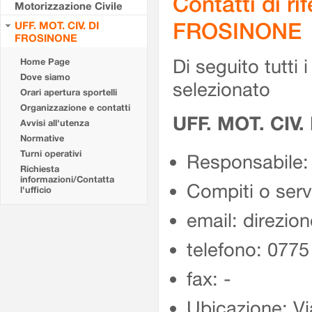
Contatti di r
Motorizzazione Civile
FROSINONE
UFF. MOT. CIV. DI
FROSINONE
Di seguito tutti i 
Home Page
Dove siamo
selezionato
Orari apertura sportelli
Organizzazione e contatti
UFF. MOT. CIV
Avvisi all'utenza
Normative
Turni operativi
Responsabile:
Richiesta
informazioni/Contatta
Compiti o ser
l'ufficio
email: direzion
telefono: 077
fax: -
Ubicazione: Vi