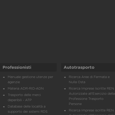
Professionisti
Autotrasporto
Manuale gestione utenze per
Ricerca Aree di Fermata e
agenzie
Nulla Osta
Materia ADR-RID-ADN
Ricerca Imprese Iscritte REN 
Autorizzate all'Esercizio della
Trasporto delle merci
Professione Trasporto
deperibili - ATP
Persone
Database delle località a
Ricerca Imprese iscritte REN 
supporto dei sistemi RDS