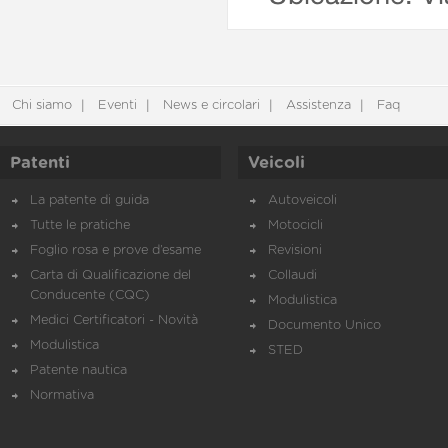
Chi siamo
Eventi
News e circolari
Assistenza
Faq
Patenti
Veicoli
La patente di guida
Autoveicoli
Tutte le pratiche
Motocicli
Foglio rosa e prove d’esame
Revisioni
Carta di Qualificazione del
Collaudi
Conducente (CQC)
Modulistica
Medici Certificatori - Novità
Documento Unico
Modulistica
STED
Patente nautica
Normativa