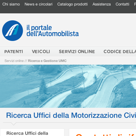
Chi siamo
News e circolari
Catalogo prodotti
Assistenza
Contatti
PATENTI
VEICOLI
SERVIZI ONLINE
CODICE DELL
Servizi online
//
Ricerca e Gestione UMC
Ricerca Uffici della Motorizzazione Civi
Ricerca Uffici della