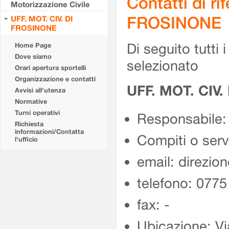
Contatti di r
Motorizzazione Civile
FROSINONE
UFF. MOT. CIV. DI
FROSINONE
Di seguito tutti i 
Home Page
Dove siamo
selezionato
Orari apertura sportelli
Organizzazione e contatti
UFF. MOT. CIV
Avvisi all'utenza
Normative
Turni operativi
Responsabile:
Richiesta
informazioni/Contatta
Compiti o ser
l'ufficio
email: direzion
telefono: 077
fax: -
Ubicazione: Vi