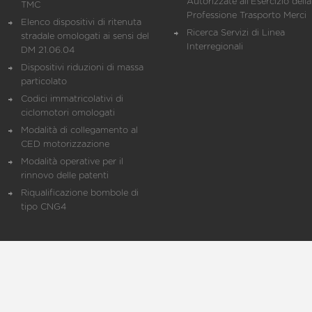
Autorizzate all'Esercizio della
TMC
Professione Trasporto Merci
Elenco dispositivi di ritenuta
Ricerca Servizi di Linea
stradale omologati ai sensi del
Interregionali
DM 21.06.04
Dispositivi riduzioni di massa
particolato
Codici immatricolativi di
ciclomotori omologati
Modalità di collegamento al
CED motorizzazione
Modalità operative per il
rinnovo delle patenti
Riqualificazione bombole di
tipo CNG4