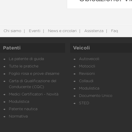
Chi siamo
Eventi
News e circolari
Assistenza
Faq
Patenti
Veicoli
La patente di guida
Autoveicoli
Tutte le pratiche
Motocicli
Foglio rosa e prove d’esame
Revisioni
Carta di Qualificazione del
Collaudi
Conducente (CQC)
Modulistica
Medici Certificatori - Novità
Documento Unico
Modulistica
STED
Patente nautica
Normativa