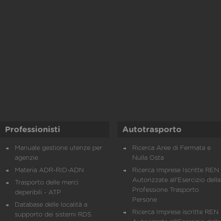
Professionisti
Autotrasporto
Manuale gestione utenze per
Ricerca Aree di Fermata e
agenzie
Nulla Osta
Materia ADR-RID-ADN
Ricerca Imprese Iscritte REN 
Autorizzate all'Esercizio della
Trasporto delle merci
Professione Trasporto
deperibili - ATP
Persone
Database delle località a
Ricerca Imprese iscritte REN 
supporto dei sistemi RDS