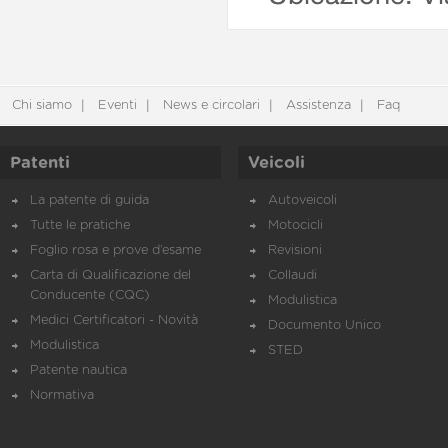
Chi siamo
Eventi
News e circolari
Assistenza
Faq
Patenti
Veicoli
La patente di guida
Autoveicoli
Tutte le pratiche
Motocicli
Foglio rosa e prove d’esame
Revisioni
Carta di Qualificazione del
Collaudi
Conducente (CQC)
Modulistica
Medici Certificatori - Novità
Documento Unico
Modulistica
STED
Patente nautica
Normativa