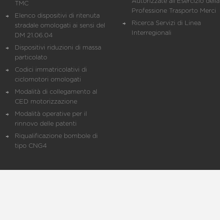
Autorizzate all'Esercizio della
TMC
Professione Trasporto Merci
Elenco dispositivi di ritenuta
Ricerca Servizi di Linea
stradale omologati ai sensi del
Interregionali
DM 21.06.04
Dispositivi riduzioni di massa
particolato
Codici immatricolativi di
ciclomotori omologati
Modalità di collegamento al
CED motorizzazione
Modalità operative per il
rinnovo delle patenti
Riqualificazione bombole di
tipo CNG4