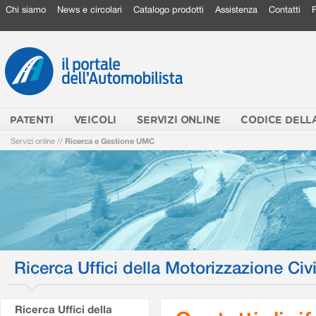
Chi siamo
News e circolari
Catalogo prodotti
Assistenza
Contatti
PATENTI
VEICOLI
SERVIZI ONLINE
CODICE DELL
Servizi online
//
Ricerca e Gestione UMC
Ricerca Uffici della Motorizzazione Civi
Ricerca Uffici della