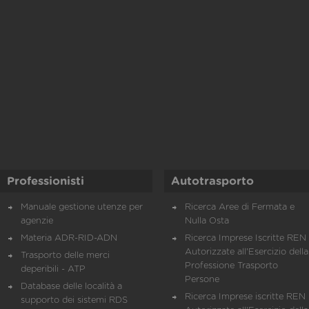
Professionisti
Autotrasporto
Manuale gestione utenze per
Ricerca Aree di Fermata e
agenzie
Nulla Osta
Materia ADR-RID-ADN
Ricerca Imprese Iscritte REN 
Autorizzate all'Esercizio della
Trasporto delle merci
Professione Trasporto
deperibili - ATP
Persone
Database delle località a
Ricerca Imprese iscritte REN 
supporto dei sistemi RDS