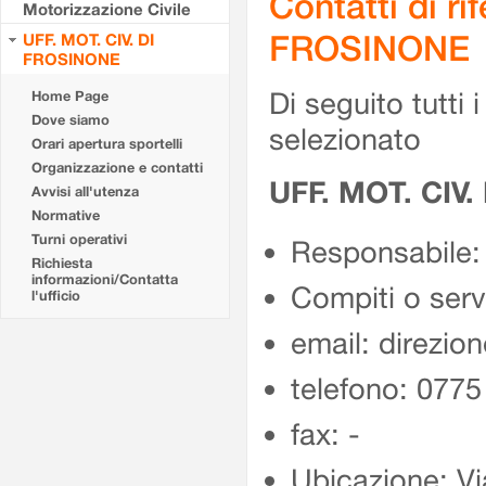
Contatti di r
Motorizzazione Civile
FROSINONE
UFF. MOT. CIV. DI
FROSINONE
Di seguito tutti i 
Home Page
Dove siamo
selezionato
Orari apertura sportelli
Organizzazione e contatti
UFF. MOT. CIV
Avvisi all'utenza
Normative
Turni operativi
Responsabile:
Richiesta
informazioni/Contatta
Compiti o ser
l'ufficio
email: direzion
telefono: 077
fax: -
Ubicazione: Vi