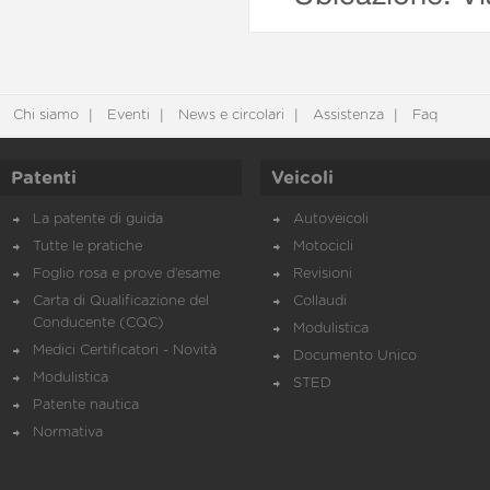
Chi siamo
Eventi
News e circolari
Assistenza
Faq
Patenti
Veicoli
La patente di guida
Autoveicoli
Tutte le pratiche
Motocicli
Foglio rosa e prove d’esame
Revisioni
Carta di Qualificazione del
Collaudi
Conducente (CQC)
Modulistica
Medici Certificatori - Novità
Documento Unico
Modulistica
STED
Patente nautica
Normativa