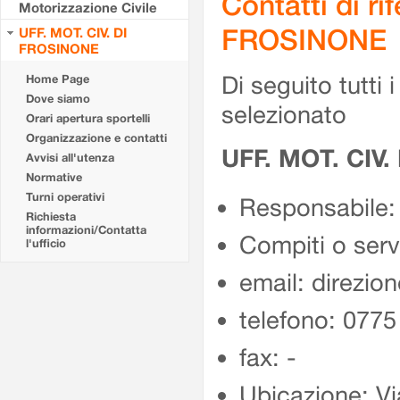
Contatti di r
Motorizzazione Civile
FROSINONE
UFF. MOT. CIV. DI
FROSINONE
Di seguito tutti i 
Home Page
Dove siamo
selezionato
Orari apertura sportelli
Organizzazione e contatti
UFF. MOT. CIV
Avvisi all'utenza
Normative
Turni operativi
Responsabile:
Richiesta
informazioni/Contatta
Compiti o ser
l'ufficio
email: direzion
telefono: 077
fax: -
Ubicazione: Vi