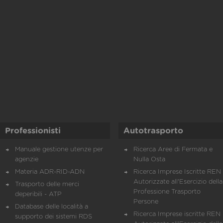
Professionisti
Autotrasporto
Manuale gestione utenze per
Ricerca Aree di Fermata e
agenzie
Nulla Osta
Materia ADR-RID-ADN
Ricerca Imprese Iscritte REN 
Autorizzate all'Esercizio della
Trasporto delle merci
Professione Trasporto
deperibili - ATP
Persone
Database delle località a
Ricerca Imprese iscritte REN 
supporto dei sistemi RDS