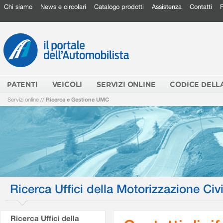
Chi siamo
News e circolari
Catalogo prodotti
Assistenza
Contatti
PATENTI
VEICOLI
SERVIZI ONLINE
CODICE DELL
Servizi online
//
Ricerca e Gestione UMC
Ricerca Uffici della Motorizzazione Civi
Ricerca Uffici della