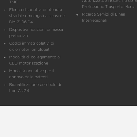
Autorizzate all'Esercizio della
TMC
Professione Trasporto Merci
Elenco dispositivi di ritenuta
Ricerca Servizi di Linea
stradale omologati ai sensi del
Interregionali
DM 21.06.04
Dispositivi riduzioni di massa
particolato
Codici immatricolativi di
ciclomotori omologati
Modalità di collegamento al
CED motorizzazione
Modalità operative per il
rinnovo delle patenti
Riqualificazione bombole di
tipo CNG4