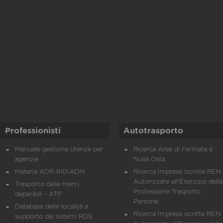
Professionisti
Autotrasporto
Manuale gestione utenze per
Ricerca Aree di Fermata e
agenzie
Nulla Osta
Materia ADR-RID-ADN
Ricerca Imprese Iscritte REN 
Autorizzate all'Esercizio della
Trasporto delle merci
Professione Trasporto
deperibili - ATP
Persone
Database delle località a
Ricerca Imprese iscritte REN 
supporto dei sistemi RDS