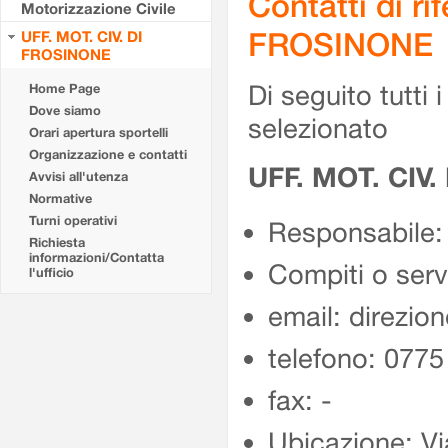
Contatti di r
Motorizzazione Civile
FROSINONE
UFF. MOT. CIV. DI
FROSINONE
Di seguito tutti i 
Home Page
Dove siamo
selezionato
Orari apertura sportelli
Organizzazione e contatti
UFF. MOT. CIV
Avvisi all'utenza
Normative
Turni operativi
Responsabile:
Richiesta
informazioni/Contatta
Compiti o ser
l'ufficio
email: direzion
telefono: 077
fax: -
Ubicazione: Vi