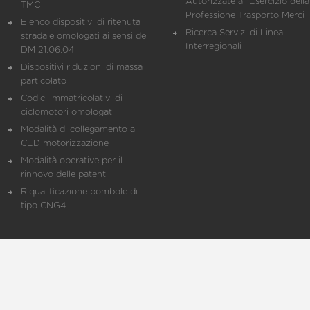
Autorizzate all'Esercizio della
TMC
Professione Trasporto Merci
Elenco dispositivi di ritenuta
Ricerca Servizi di Linea
stradale omologati ai sensi del
Interregionali
DM 21.06.04
Dispositivi riduzioni di massa
particolato
Codici immatricolativi di
ciclomotori omologati
Modalità di collegamento al
CED motorizzazione
Modalità operative per il
rinnovo delle patenti
Riqualificazione bombole di
tipo CNG4