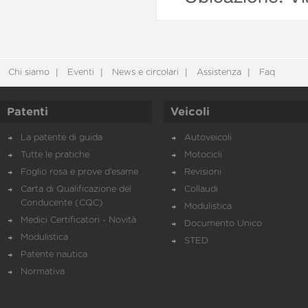
Chi siamo
Eventi
News e circolari
Assistenza
Faq
Patenti
Veicoli
La patente di guida
Autoveicoli
Tutte le pratiche
Motocicli
Foglio rosa e prove d’esame
Revisioni
Carta di Qualificazione del
Collaudi
Conducente (CQC)
Modulistica
Medici Certificatori - Novità
Documento Unico
Modulistica
STED
Patente nautica
Normativa