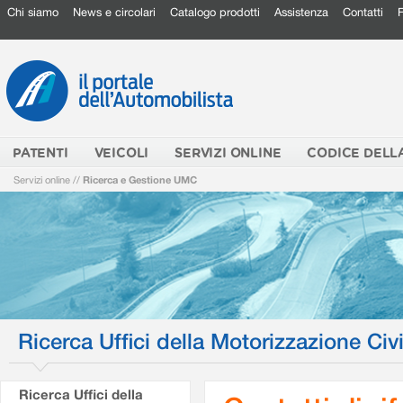
Chi siamo
News e circolari
Catalogo prodotti
Assistenza
Contatti
PATENTI
VEICOLI
SERVIZI ONLINE
CODICE DELL
Servizi online
//
Ricerca e Gestione UMC
Ricerca Uffici della Motorizzazione Civi
Ricerca Uffici della