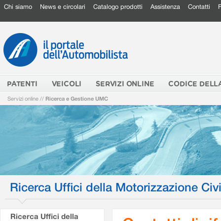
Chi siamo
News e circolari
Catalogo prodotti
Assistenza
Contatti
PATENTI
VEICOLI
SERVIZI ONLINE
CODICE DELL
Servizi online
//
Ricerca e Gestione UMC
Ricerca Uffici della Motorizzazione Civi
Ricerca Uffici della