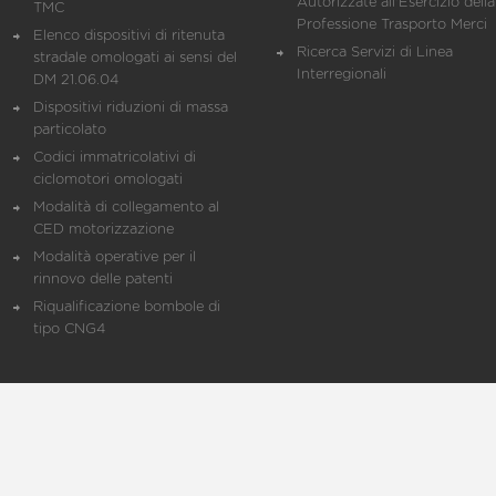
Autorizzate all'Esercizio della
TMC
Professione Trasporto Merci
Elenco dispositivi di ritenuta
Ricerca Servizi di Linea
stradale omologati ai sensi del
Interregionali
DM 21.06.04
Dispositivi riduzioni di massa
particolato
Codici immatricolativi di
ciclomotori omologati
Modalità di collegamento al
CED motorizzazione
Modalità operative per il
rinnovo delle patenti
Riqualificazione bombole di
tipo CNG4