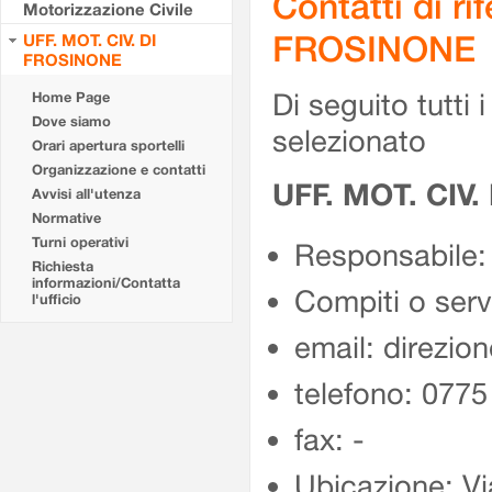
Contatti di r
Motorizzazione Civile
FROSINONE
UFF. MOT. CIV. DI
FROSINONE
Di seguito tutti i 
Home Page
Dove siamo
selezionato
Orari apertura sportelli
Organizzazione e contatti
UFF. MOT. CIV
Avvisi all'utenza
Normative
Turni operativi
Responsabile:
Richiesta
informazioni/Contatta
Compiti o ser
l'ufficio
email: direzion
telefono: 077
fax: -
Ubicazione: Vi