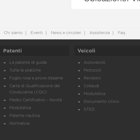
Chi siamo
Eventi
News e circolari
Assistenza
Faq
Patenti
Veicoli
La patente di guida
Autoveicoli
Tutte le pratiche
Motocicli
Foglio rosa e prove d’esame
Revisioni
Carta di Qualificazione del
Collaudi
Conducente (CQC)
Modulistica
Medici Certificatori - Novità
Documento Unico
Modulistica
STED
Patente nautica
Normativa