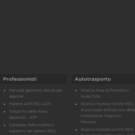
Professionisti
Autotrasporto
Manuale gestione utenze per
Ricerca Aree di Fermata e
agenzie
Nulla Osta
Materia ADR-RID-ADN
Ricerca Imprese Iscritte REN 
Autorizzate all'Esercizio della
Trasporto delle merci
Professione Trasporto
deperibili - ATP
Persone
Database delle località a
Ricerca Imprese iscritte REN 
supporto dei sistemi RDS