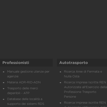
Professionisti
Autotrasporto
Manuale gestione utenze per
Ricerca Aree di Fermata e
agenzie
Nulla Osta
Materia ADR-RID-ADN
Ricerca Imprese Iscritte REN 
Autorizzate all'Esercizio della
Trasporto delle merci
Professione Trasporto
deperibili - ATP
Persone
Database delle località a
Ricerca Imprese iscritte REN 
supporto dei sistemi RDS