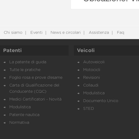
Chi siamo
Eventi
News e circolari
Assistenza
Faq
Patenti
Veicoli
La patente di guida
Autoveicoli
Tutte le pratiche
Motocicli
Foglio rosa e prove d’esame
Revisioni
Carta di Qualificazione del
Collaudi
Conducente (CQC)
Modulistica
Medici Certificatori - Novità
Documento Unico
Modulistica
STED
Patente nautica
Normativa