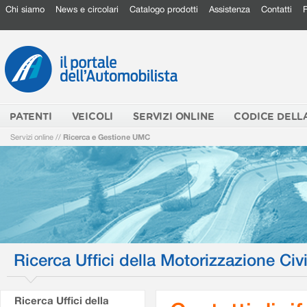
Chi siamo
News e circolari
Catalogo prodotti
Assistenza
Contatti
PATENTI
VEICOLI
SERVIZI ONLINE
CODICE DELL
Servizi online
//
Ricerca e Gestione UMC
Ricerca Uffici della Motorizzazione Civi
Ricerca Uffici della