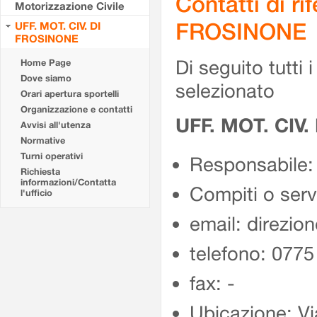
Contatti di r
Motorizzazione Civile
FROSINONE
UFF. MOT. CIV. DI
FROSINONE
Di seguito tutti i 
Home Page
Dove siamo
selezionato
Orari apertura sportelli
Organizzazione e contatti
UFF. MOT. CIV
Avvisi all'utenza
Normative
Turni operativi
Responsabile:
Richiesta
informazioni/Contatta
Compiti o ser
l'ufficio
email: direzion
telefono: 077
fax: -
Ubicazione: Vi