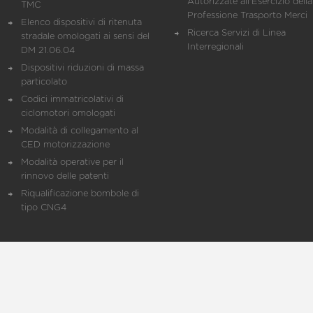
Autorizzate all'Esercizio della
TMC
Professione Trasporto Merci
Elenco dispositivi di ritenuta
Ricerca Servizi di Linea
stradale omologati ai sensi del
Interregionali
DM 21.06.04
Dispositivi riduzioni di massa
particolato
Codici immatricolativi di
ciclomotori omologati
Modalità di collegamento al
CED motorizzazione
Modalità operative per il
rinnovo delle patenti
Riqualificazione bombole di
tipo CNG4