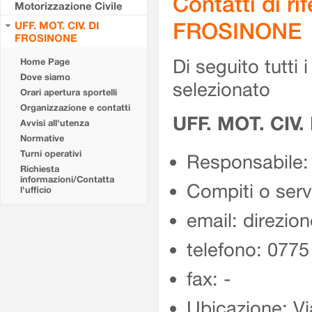
Contatti di r
Motorizzazione Civile
FROSINONE
UFF. MOT. CIV. DI
FROSINONE
Di seguito tutti i 
Home Page
Dove siamo
selezionato
Orari apertura sportelli
Organizzazione e contatti
UFF. MOT. CIV
Avvisi all'utenza
Normative
Turni operativi
Responsabile:
Richiesta
informazioni/Contatta
Compiti o ser
l'ufficio
email: direzion
telefono: 077
fax: -
Ubicazione: Vi