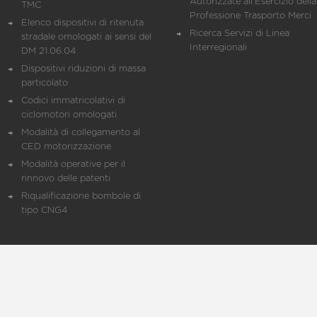
Autorizzate all'Esercizio della
TMC
Professione Trasporto Merci
Elenco dispositivi di ritenuta
Ricerca Servizi di Linea
stradale omologati ai sensi del
Interregionali
DM 21.06.04
Dispositivi riduzioni di massa
particolato
Codici immatricolativi di
ciclomotori omologati
Modalità di collegamento al
CED motorizzazione
Modalità operative per il
rinnovo delle patenti
Riqualificazione bombole di
tipo CNG4