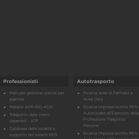
Professionisti
Autotrasporto
Manuale gestione utenze per
Ricerca Aree di Fermata e
agenzie
Nulla Osta
Materia ADR-RID-ADN
Ricerca Imprese Iscritte REN 
Autorizzate all'Esercizio della
Trasporto delle merci
Professione Trasporto
deperibili - ATP
Persone
Database delle località a
Ricerca Imprese iscritte REN 
supporto dei sistemi RDS