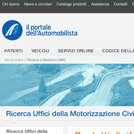
Chi siamo
News e circolari
Catalogo prodotti
Assistenza
Contatti
PATENTI
VEICOLI
SERVIZI ONLINE
CODICE DELL
Servizi online
//
Ricerca e Gestione UMC
Ricerca Uffici della Motorizzazione Civi
Ricerca Uffici della