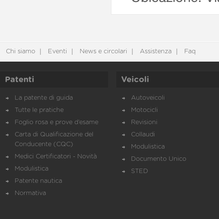
Chi siamo
Eventi
News e circolari
Assistenza
Faq
Patenti
Veicoli
La patente di guida
Autoveicoli
Tutte le pratiche
Motocicli
Foglio rosa e prove d’esame
Revisioni
Carta di Qualificazione del
Collaudi
Conducente (CQC)
Modulistica
Medici Certificatori - Novità
Documento Unico
Modulistica
STED
Patente nautica
Normativa