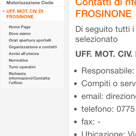
Contatti di r
Motorizzazione Civile
FROSINONE
UFF. MOT. CIV. DI
FROSINONE
Di seguito tutti i 
Home Page
Dove siamo
selezionato
Orari apertura sportelli
Organizzazione e contatti
UFF. MOT. CIV
Avvisi all'utenza
Normative
Turni operativi
Responsabile:
Richiesta
informazioni/Contatta
Compiti o ser
l'ufficio
email: direzion
telefono: 077
fax: -
Ubicazione: Vi