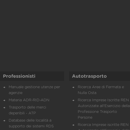
Professionisti
Autotrasporto
Manuale gestione utenze per
Ricerca Aree di Fermata e
agenzie
Nulla Osta
Materia ADR-RID-ADN
Ricerca Imprese Iscritte REN 
Autorizzate all'Esercizio della
Trasporto delle merci
Professione Trasporto
deperibili - ATP
Persone
Database delle località a
Ricerca Imprese iscritte REN 
supporto dei sistemi RDS