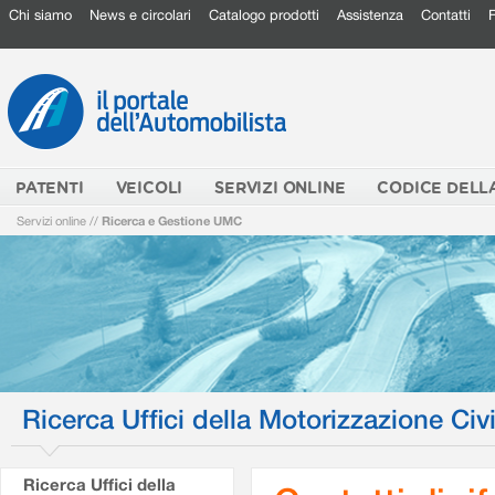
Chi siamo
News e circolari
Catalogo prodotti
Assistenza
Contatti
PATENTI
VEICOLI
SERVIZI ONLINE
CODICE DELL
Servizi online
//
Ricerca e Gestione UMC
Ricerca Uffici della Motorizzazione Civi
Ricerca Uffici della