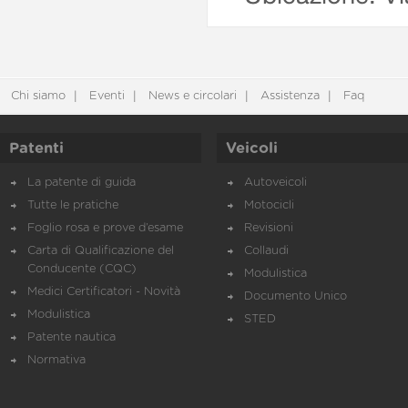
Chi siamo
Eventi
News e circolari
Assistenza
Faq
Patenti
Veicoli
La patente di guida
Autoveicoli
Tutte le pratiche
Motocicli
Foglio rosa e prove d’esame
Revisioni
Carta di Qualificazione del
Collaudi
Conducente (CQC)
Modulistica
Medici Certificatori - Novità
Documento Unico
Modulistica
STED
Patente nautica
Normativa