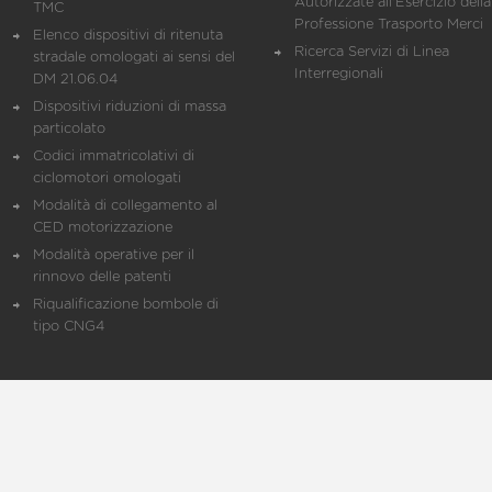
Autorizzate all'Esercizio della
TMC
Professione Trasporto Merci
Elenco dispositivi di ritenuta
Ricerca Servizi di Linea
stradale omologati ai sensi del
Interregionali
DM 21.06.04
Dispositivi riduzioni di massa
particolato
Codici immatricolativi di
ciclomotori omologati
Modalità di collegamento al
CED motorizzazione
Modalità operative per il
rinnovo delle patenti
Riqualificazione bombole di
tipo CNG4