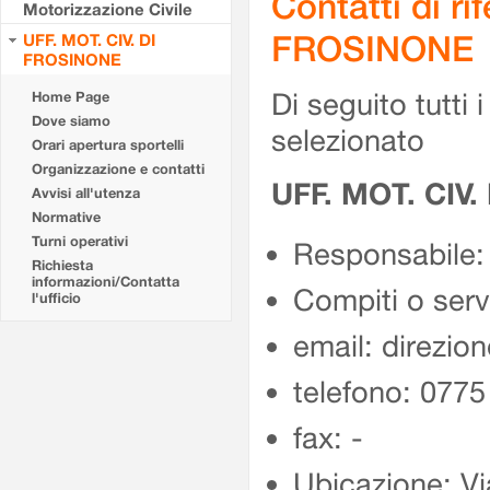
Contatti di r
Motorizzazione Civile
FROSINONE
UFF. MOT. CIV. DI
FROSINONE
Di seguito tutti i 
Home Page
Dove siamo
selezionato
Orari apertura sportelli
Organizzazione e contatti
UFF. MOT. CIV
Avvisi all'utenza
Normative
Turni operativi
Responsabile:
Richiesta
informazioni/Contatta
Compiti o ser
l'ufficio
email: direzion
telefono: 077
fax: -
Ubicazione: Vi