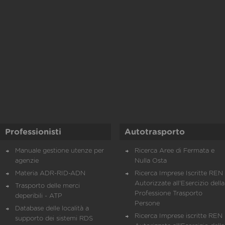
Professionisti
Autotrasporto
Manuale gestione utenze per
Ricerca Aree di Fermata e
agenzie
Nulla Osta
Materia ADR-RID-ADN
Ricerca Imprese Iscritte REN 
Autorizzate all'Esercizio della
Trasporto delle merci
Professione Trasporto
deperibili - ATP
Persone
Database delle località a
Ricerca Imprese iscritte REN 
supporto dei sistemi RDS