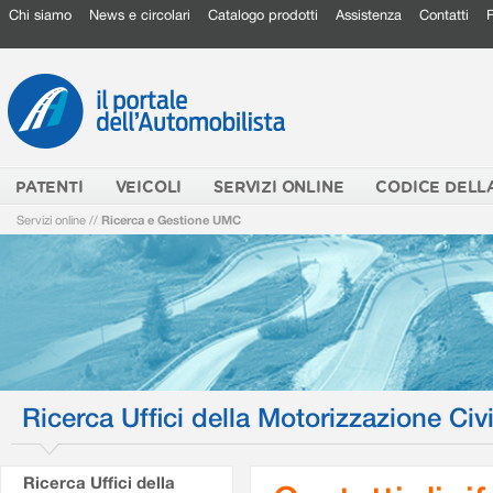
Chi siamo
News e circolari
Catalogo prodotti
Assistenza
Contatti
PATENTI
VEICOLI
SERVIZI ONLINE
CODICE DELL
Servizi online
//
Ricerca e Gestione UMC
Ricerca Uffici della Motorizzazione Civi
Ricerca Uffici della