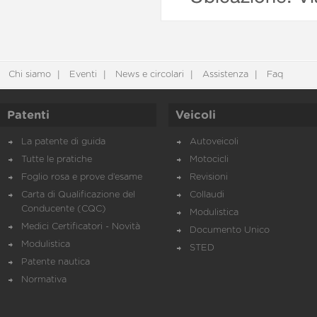
Chi siamo
Eventi
News e circolari
Assistenza
Faq
Patenti
Veicoli
La patente di guida
Autoveicoli
Tutte le pratiche
Motocicli
Foglio rosa e prove d’esame
Revisioni
Carta di Qualificazione del
Collaudi
Conducente (CQC)
Modulistica
Medici Certificatori - Novità
Documento Unico
Modulistica
STED
Patente nautica
Normativa