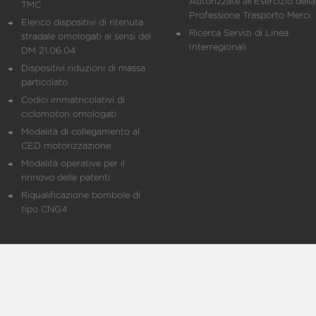
Autorizzate all'Esercizio della
TMC
Professione Trasporto Merci
Elenco dispositivi di ritenuta
Ricerca Servizi di Linea
stradale omologati ai sensi del
Interregionali
DM 21.06.04
Dispositivi riduzioni di massa
particolato
Codici immatricolativi di
ciclomotori omologati
Modalità di collegamento al
CED motorizzazione
Modalità operative per il
rinnovo delle patenti
Riqualificazione bombole di
tipo CNG4