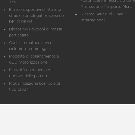
Autorizzate all'Esercizio della
TMC
Professione Trasporto Merci
Elenco dispositivi di ritenuta
Ricerca Servizi di Linea
stradale omologati ai sensi del
Interregionali
DM 21.06.04
Dispositivi riduzioni di massa
particolato
Codici immatricolativi di
ciclomotori omologati
Modalità di collegamento al
CED motorizzazione
Modalità operative per il
rinnovo delle patenti
Riqualificazione bombole di
tipo CNG4