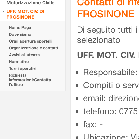
Contatti di r
Motorizzazione Civile
FROSINONE
UFF. MOT. CIV. DI
FROSINONE
Di seguito tutti i 
Home Page
Dove siamo
selezionato
Orari apertura sportelli
Organizzazione e contatti
UFF. MOT. CIV
Avvisi all'utenza
Normative
Turni operativi
Responsabile:
Richiesta
informazioni/Contatta
Compiti o ser
l'ufficio
email: direzion
telefono: 077
fax: -
Ubicazione: Vi