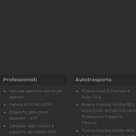
Professionisti
Autotrasporto
Manuale gestione utenze per
Ricerca Aree di Fermata e
agenzie
Nulla Osta
Materia ADR-RID-ADN
Ricerca Imprese Iscritte REN 
Autorizzate all'Esercizio della
Trasporto delle merci
Professione Trasporto
deperibili - ATP
Persone
Database delle località a
Ricerca Imprese iscritte REN 
supporto dei sistemi RDS