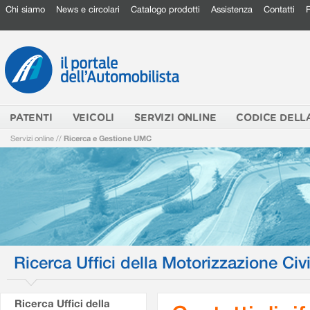
Chi siamo
News e circolari
Catalogo prodotti
Assistenza
Contatti
PATENTI
VEICOLI
SERVIZI ONLINE
CODICE DELL
Servizi online
//
Ricerca e Gestione UMC
Ricerca Uffici della Motorizzazione Civi
Ricerca Uffici della