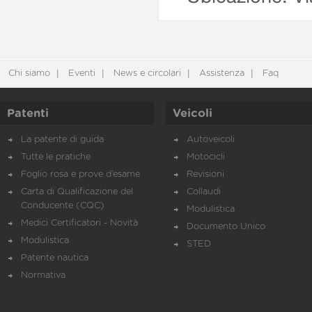
Chi siamo
Eventi
News e circolari
Assistenza
Faq
Patenti
Veicoli
La patente di guida
Autoveicoli
Tutte le pratiche
Motocicli
Foglio rosa e prove d’esame
Revisioni
Carta di Qualificazione del
Collaudi
Conducente (CQC)
Modulistica
Medici Certificatori - Novità
Documento Unico
Modulistica
STED
Patente nautica
Normativa