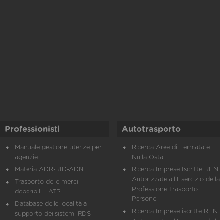
Professionisti
Autotrasporto
Manuale gestione utenze per
Ricerca Aree di Fermata e
agenzie
Nulla Osta
Materia ADR-RID-ADN
Ricerca Imprese Iscritte REN 
Autorizzate all'Esercizio della
Trasporto delle merci
Professione Trasporto
deperibili - ATP
Persone
Database delle località a
Ricerca Imprese iscritte REN 
supporto dei sistemi RDS