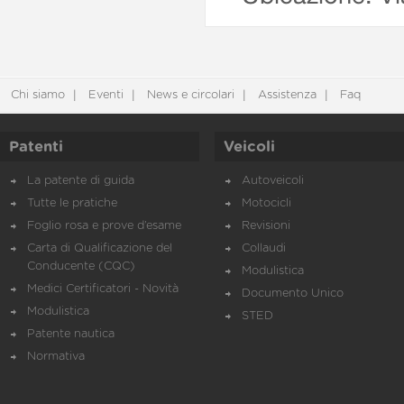
Chi siamo
Eventi
News e circolari
Assistenza
Faq
Patenti
Veicoli
La patente di guida
Autoveicoli
Tutte le pratiche
Motocicli
Foglio rosa e prove d’esame
Revisioni
Carta di Qualificazione del
Collaudi
Conducente (CQC)
Modulistica
Medici Certificatori - Novità
Documento Unico
Modulistica
STED
Patente nautica
Normativa