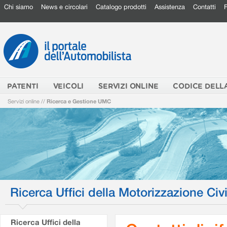
Chi siamo
News e circolari
Catalogo prodotti
Assistenza
Contatti
PATENTI
VEICOLI
SERVIZI ONLINE
CODICE DELL
Servizi online
//
Ricerca e Gestione UMC
Ricerca Uffici della Motorizzazione Civi
Ricerca Uffici della