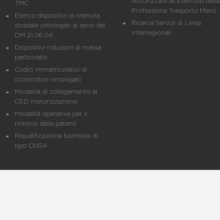
Autorizzate all'Esercizio della
TMC
Professione Trasporto Merci
Elenco dispositivi di ritenuta
Ricerca Servizi di Linea
stradale omologati ai sensi del
Interregionali
DM 21.06.04
Dispositivi riduzioni di massa
particolato
Codici immatricolativi di
ciclomotori omologati
Modalità di collegamento al
CED motorizzazione
Modalità operative per il
rinnovo delle patenti
Riqualificazione bombole di
tipo CNG4