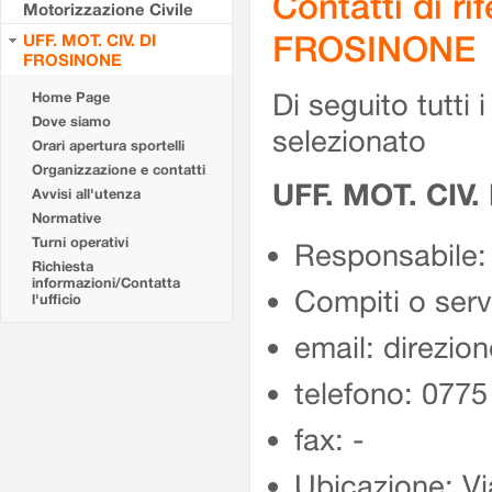
Contatti di r
Motorizzazione Civile
FROSINONE
UFF. MOT. CIV. DI
FROSINONE
Di seguito tutti i 
Home Page
Dove siamo
selezionato
Orari apertura sportelli
Organizzazione e contatti
UFF. MOT. CIV
Avvisi all'utenza
Normative
Turni operativi
Responsabile:
Richiesta
informazioni/Contatta
Compiti o ser
l'ufficio
email: direzion
telefono: 077
fax: -
Ubicazione: Vi