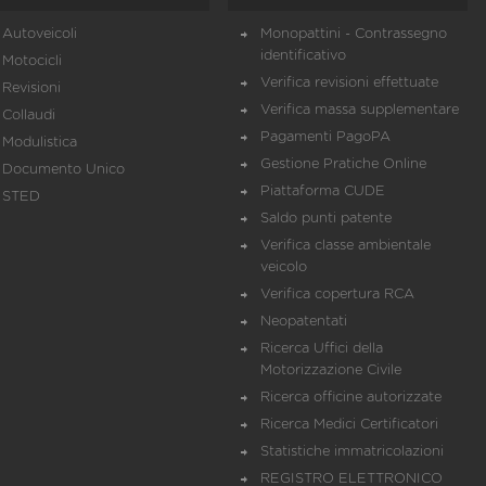
Autoveicoli
Monopattini - Contrassegno
identificativo
Motocicli
Verifica revisioni effettuate
Revisioni
Verifica massa supplementare
Collaudi
Pagamenti PagoPA
Modulistica
Gestione Pratiche Online
Documento Unico
Piattaforma CUDE
STED
Saldo punti patente
Verifica classe ambientale
veicolo
Verifica copertura RCA
Neopatentati
Ricerca Uffici della
Motorizzazione Civile
Ricerca officine autorizzate
Ricerca Medici Certificatori
Statistiche immatricolazioni
REGISTRO ELETTRONICO