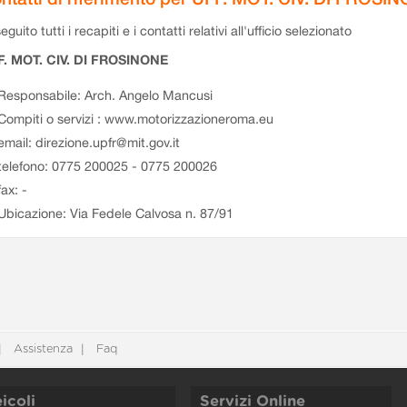
eguito tutti i recapiti e i contatti relativi all'ufficio selezionato
F. MOT. CIV. DI FROSINONE
Responsabile: Arch. Angelo Mancusi
Compiti o servizi : www.motorizzazioneroma.eu
email: direzione.upfr@mit.gov.it
telefono: 0775 200025 - 0775 200026
fax: -
Ubicazione: Via Fedele Calvosa n. 87/91
Assistenza
Faq
icoli
Servizi Online