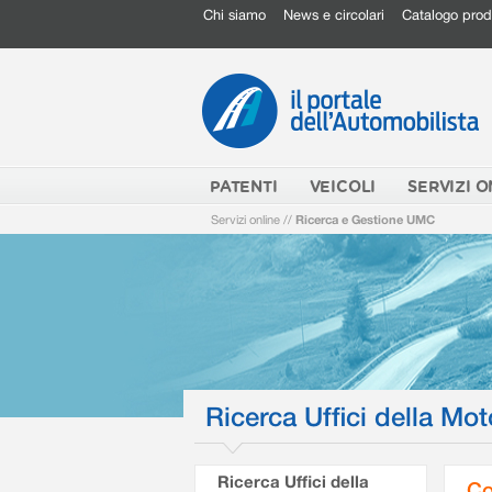
Chi siamo
News e circolari
Catalogo prod
PATENTI
VEICOLI
SERVIZI O
Servizi online
//
Ricerca e Gestione UMC
Ricerca Uffici della Mot
Ricerca Uffici della
Co