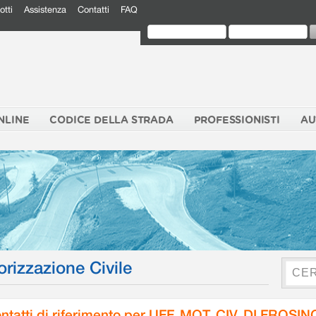
otti
Assistenza
Contatti
FAQ
NLINE
CODICE DELLA STRADA
PROFESSIONISTI
AU
orizzazione Civile
ntatti di riferimento per UFF. MOT. CIV. DI FROSI