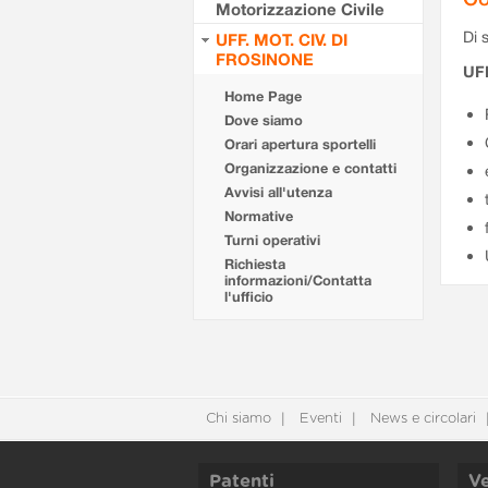
Motorizzazione Civile
Di s
UFF. MOT. CIV. DI
FROSINONE
UF
Home Page
Dove siamo
Orari apertura sportelli
Organizzazione e contatti
Avvisi all'utenza
Normative
Turni operativi
Richiesta
informazioni/Contatta
l'ufficio
Chi siamo
Eventi
News e circolari
Patenti
Ve