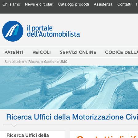
Chi siamo
News e circolari
Catalogo prodotti
Assistenza
Contatti
PATENTI
VEICOLI
SERVIZI ONLINE
CODICE DELL
Servizi online
//
Ricerca e Gestione UMC
Ricerca Uffici della Motorizzazione Civi
Ricerca Uffici della