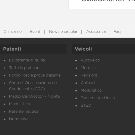
Chi siamo
Eventi
News e circolari
Assistenza
Faq
Patenti
Veicoli
La patente di guida
Autoveicoli
Tutte le pratiche
Motocicli
Foglio rosa e prove d’esame
Revisioni
Carta di Qualificazione del
Collaudi
Conducente (CQC)
Modulistica
Medici Certificatori - Novità
Documento Unico
Modulistica
STED
Patente nautica
Normativa