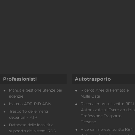
Professionisti
Autotrasporto
Manuale gestione utenze per
Ricerca Aree di Fermata e
agenzie
Nulla Osta
Materia ADR-RID-ADN
Ricerca Imprese Iscritte REN 
Autorizzate all'Esercizio della
Trasporto delle merci
Professione Trasporto
deperibili - ATP
Persone
Database delle località a
Ricerca Imprese iscritte REN 
supporto dei sistemi RDS