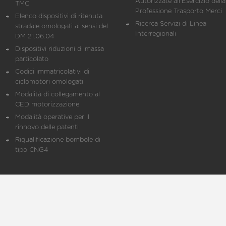
Autorizzate all'Esercizio della
TMC
Professione Trasporto Merci
Elenco dispositivi di ritenuta
Ricerca Servizi di Linea
stradale omologati ai sensi del
Interregionali
DM 21.06.04
Dispositivi riduzioni di massa
particolato
Codici immatricolativi di
ciclomotori omologati
Modalità di collegamento al
CED motorizzazione
Modalità operative per il
rinnovo delle patenti
Riqualificazione bombole di
tipo CNG4