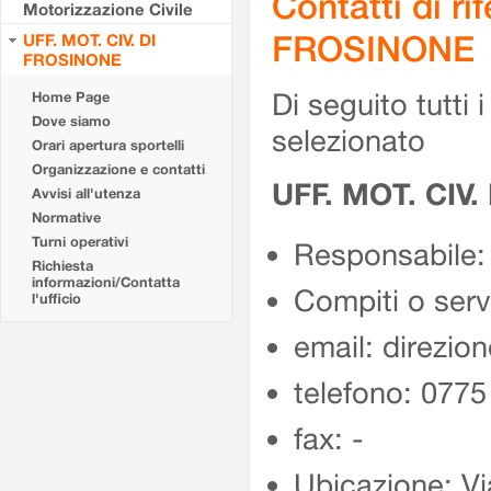
Contatti di r
Motorizzazione Civile
FROSINONE
UFF. MOT. CIV. DI
FROSINONE
Di seguito tutti i 
Home Page
Dove siamo
selezionato
Orari apertura sportelli
Organizzazione e contatti
UFF. MOT. CIV
Avvisi all'utenza
Normative
Turni operativi
Responsabile:
Richiesta
informazioni/Contatta
Compiti o ser
l'ufficio
email: direzion
telefono: 077
fax: -
Ubicazione: Vi