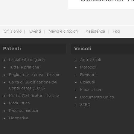
Chi siamo
Eventi
News e circolari
Assistenza
Faq
Patenti
Veicoli
La patente di guida
Autoveicoli
Tutte le pratiche
Motocicli
Foglio rosa e prove d’esame
Revisioni
Carta di Qualificazione del
Collaudi
Conducente (CQC)
Modulistica
Medici Certificatori - Novità
Documento Unico
Modulistica
STED
Patente nautica
Normativa