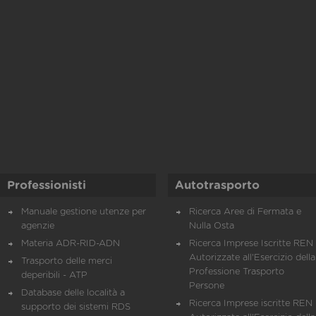
Professionisti
Autotrasporto
Manuale gestione utenze per
Ricerca Aree di Fermata e
agenzie
Nulla Osta
Materia ADR-RID-ADN
Ricerca Imprese Iscritte REN 
Autorizzate all'Esercizio della
Trasporto delle merci
Professione Trasporto
deperibili - ATP
Persone
Database delle località a
Ricerca Imprese iscritte REN 
supporto dei sistemi RDS