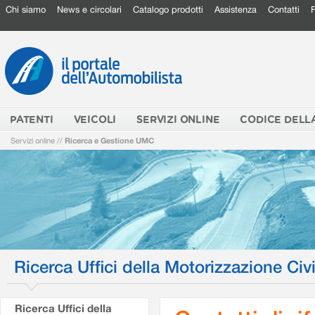
Chi siamo
News e circolari
Catalogo prodotti
Assistenza
Contatti
PATENTI
VEICOLI
SERVIZI ONLINE
CODICE DELL
Servizi online
//
Ricerca e Gestione UMC
Ricerca Uffici della Motorizzazione Civi
Ricerca Uffici della