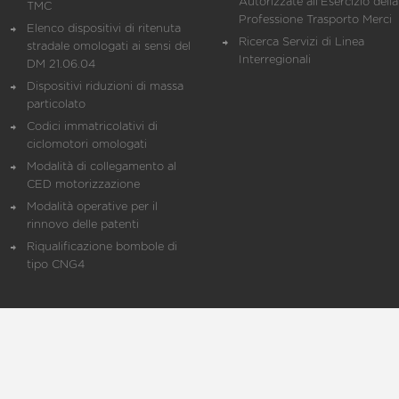
Autorizzate all'Esercizio della
TMC
Professione Trasporto Merci
Elenco dispositivi di ritenuta
Ricerca Servizi di Linea
stradale omologati ai sensi del
Interregionali
DM 21.06.04
Dispositivi riduzioni di massa
particolato
Codici immatricolativi di
ciclomotori omologati
Modalità di collegamento al
CED motorizzazione
Modalità operative per il
rinnovo delle patenti
Riqualificazione bombole di
tipo CNG4