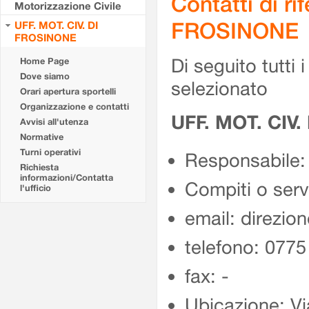
Contatti di r
Motorizzazione Civile
FROSINONE
UFF. MOT. CIV. DI
FROSINONE
Di seguito tutti i 
Home Page
Dove siamo
selezionato
Orari apertura sportelli
Organizzazione e contatti
UFF. MOT. CIV
Avvisi all'utenza
Normative
Turni operativi
Responsabile:
Richiesta
informazioni/Contatta
Compiti o ser
l'ufficio
email: direzion
telefono: 077
fax: -
Ubicazione: Vi