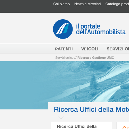
Chi siamo
News e circolari
Catalogo prod
PATENTI
VEICOLI
SERVIZI O
Servizi online
//
Ricerca e Gestione UMC
Ricerca Uffici della Mot
Ricerca Uffici della
Co