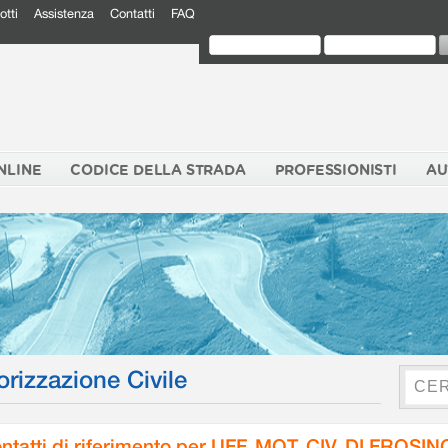
otti
Assistenza
Contatti
FAQ
NLINE
CODICE DELLA STRADA
PROFESSIONISTI
AU
orizzazione Civile
ntatti di riferimento per UFF. MOT. CIV. DI FROSI