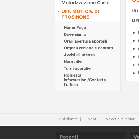
Motorizzazione Civile
Di s
UFF. MOT. CIV. DI
FROSINONE
UF
Home Page
Dove siamo
Orari apertura sportelli
Organizzazione e contatti
Avvisi all'utenza
Normative
Turni operativi
Richiesta
informazioni/Contatta
l'ufficio
Chi siamo
Eventi
News e circolari
Patenti
Ve