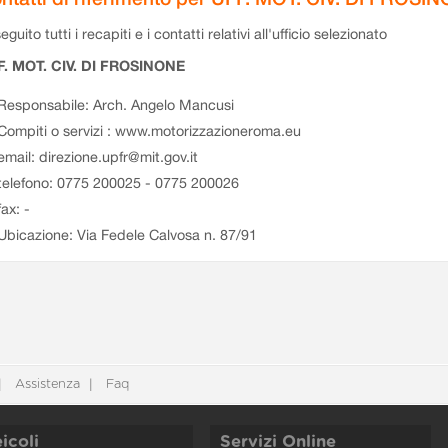
eguito tutti i recapiti e i contatti relativi all'ufficio selezionato
F. MOT. CIV. DI FROSINONE
Responsabile: Arch. Angelo Mancusi
Compiti o servizi : www.motorizzazioneroma.eu
email: direzione.upfr@mit.gov.it
telefono: 0775 200025 - 0775 200026
fax: -
Ubicazione: Via Fedele Calvosa n. 87/91
Assistenza
Faq
icoli
Servizi Online