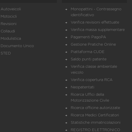
Autoveicoli
Monopattini - Contrassegno
identificativo
Motocicli
Verifica revisioni effettuate
Revisioni
Verifica massa supplementare
Collaudi
Pagamenti PagoPA
Modulistica
Gestione Pratiche Online
Documento Unico
Piattaforma CUDE
STED
Saldo punti patente
Verifica classe ambientale
veicolo
Verifica copertura RCA
Neopatentati
Ricerca Uffici della
Motorizzazione Civile
Ricerca officine autorizzate
Ricerca Medici Certificatori
Statistiche immatricolazioni
REGISTRO ELETTRONICO