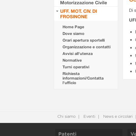
Motorizzazione Civile
Di s
UFF. MOT. CIV. DI
FROSINONE
UF
Home Page
Dove siamo
Orari apertura sportelli
Organizzazione e contatti
Avvisi all'utenza
Normative
Turni operativi
Richiesta
informazioni/Contatta
l'ufficio
Chi siamo
Eventi
News e circolari
Patenti
Ve