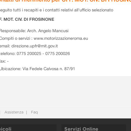
eguito tutti i recapiti e i contatti relativi all'ufficio selezionato
F. MOT. CIV. DI FROSINONE
Responsabile: Arch. Angelo Mancusi
Compiti o servizi : www.motorizzazioneroma.eu
email: direzione.upfr@mit.gov.it
telefono: 0775 200025 - 0775 200026
fax: -
Ubicazione: Via Fedele Calvosa n. 87/91
Assistenza
Faq
icoli
Servizi Online