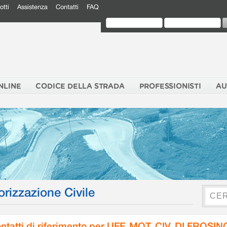
otti
Assistenza
Contatti
FAQ
NLINE
CODICE DELLA STRADA
PROFESSIONISTI
AU
orizzazione Civile
ntatti di riferimento per UFF. MOT. CIV. DI FROSI