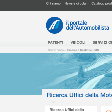
Chi siamo
News e circolari
Catalogo prod
PATENTI
VEICOLI
SERVIZI O
Servizi online
//
Ricerca e Gestione UMC
Ricerca Uffici della Mot
Ricerca Uffici della
Co