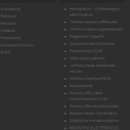
Autoveicoli
Monopattini - Contrassegno
identificativo
Motocicli
Verifica revisioni effettuate
Revisioni
Verifica massa supplementare
Collaudi
Pagamenti PagoPA
Modulistica
Gestione Pratiche Online
Documento Unico
Piattaforma CUDE
STED
Saldo punti patente
Verifica classe ambientale
veicolo
Verifica copertura RCA
Neopatentati
Ricerca Uffici della
Motorizzazione Civile
Ricerca officine autorizzate
Ricerca Medici Certificatori
Statistiche immatricolazioni
REGISTRO ELETTRONICO