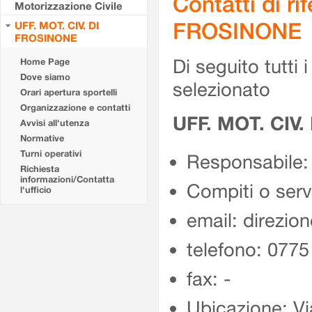
Contatti di r
Motorizzazione Civile
FROSINONE
UFF. MOT. CIV. DI
FROSINONE
Di seguito tutti i 
Home Page
Dove siamo
selezionato
Orari apertura sportelli
Organizzazione e contatti
UFF. MOT. CIV
Avvisi all'utenza
Normative
Turni operativi
Responsabile:
Richiesta
informazioni/Contatta
Compiti o ser
l'ufficio
email: direzion
telefono: 077
fax: -
Ubicazione: Vi