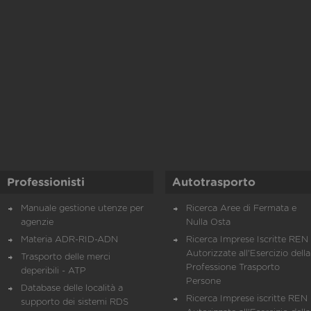
Professionisti
Autotrasporto
Manuale gestione utenze per
Ricerca Aree di Fermata e
agenzie
Nulla Osta
Materia ADR-RID-ADN
Ricerca Imprese Iscritte REN 
Autorizzate all'Esercizio della
Trasporto delle merci
Professione Trasporto
deperibili - ATP
Persone
Database delle località a
Ricerca Imprese iscritte REN 
supporto dei sistemi RDS