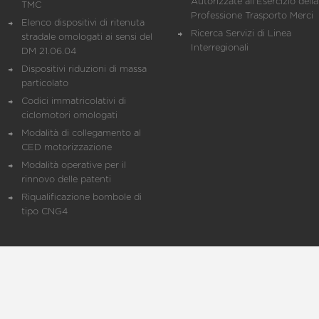
Autorizzate all'Esercizio della
TMC
Professione Trasporto Merci
Elenco dispositivi di ritenuta
Ricerca Servizi di Linea
stradale omologati ai sensi del
Interregionali
DM 21.06.04
Dispositivi riduzioni di massa
particolato
Codici immatricolativi di
ciclomotori omologati
Modalità di collegamento al
CED motorizzazione
Modalità operative per il
rinnovo delle patenti
Riqualificazione bombole di
tipo CNG4