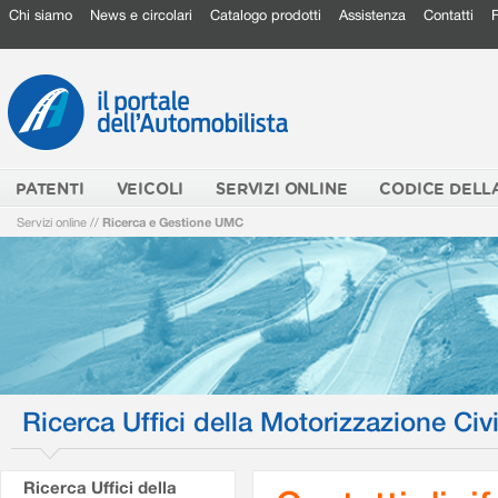
Chi siamo
News e circolari
Catalogo prodotti
Assistenza
Contatti
PATENTI
VEICOLI
SERVIZI ONLINE
CODICE DELL
Servizi online
//
Ricerca e Gestione UMC
Ricerca Uffici della Motorizzazione Civi
Ricerca Uffici della