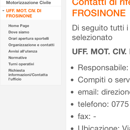
Contatti di r
Motorizzazione Civile
FROSINONE
UFF. MOT. CIV. DI
FROSINONE
Di seguito tutti i 
Home Page
Dove siamo
selezionato
Orari apertura sportelli
Organizzazione e contatti
UFF. MOT. CIV
Avvisi all'utenza
Normative
Turni operativi
Responsabile:
Richiesta
informazioni/Contatta
Compiti o ser
l'ufficio
email: direzion
telefono: 077
fax: -
Ubicazione: Vi