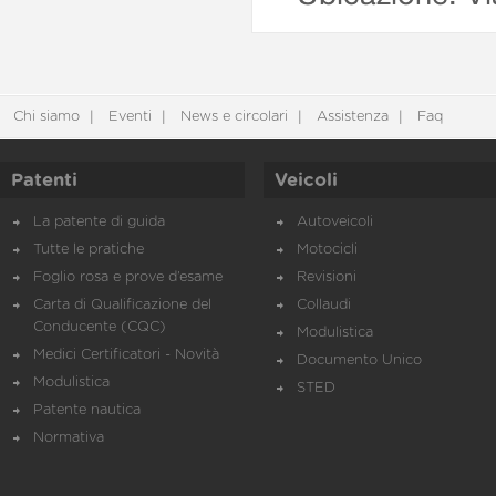
Chi siamo
Eventi
News e circolari
Assistenza
Faq
Patenti
Veicoli
La patente di guida
Autoveicoli
Tutte le pratiche
Motocicli
Foglio rosa e prove d’esame
Revisioni
Carta di Qualificazione del
Collaudi
Conducente (CQC)
Modulistica
Medici Certificatori - Novità
Documento Unico
Modulistica
STED
Patente nautica
Normativa