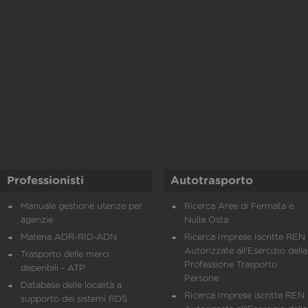
Professionisti
Autotrasporto
Manuale gestione utenze per
Ricerca Aree di Fermata e
agenzie
Nulla Osta
Materia ADR-RID-ADN
Ricerca Imprese Iscritte REN 
Autorizzate all'Esercizio della
Trasporto delle merci
Professione Trasporto
deperibili - ATP
Persone
Database delle località a
Ricerca Imprese iscritte REN 
supporto dei sistemi RDS