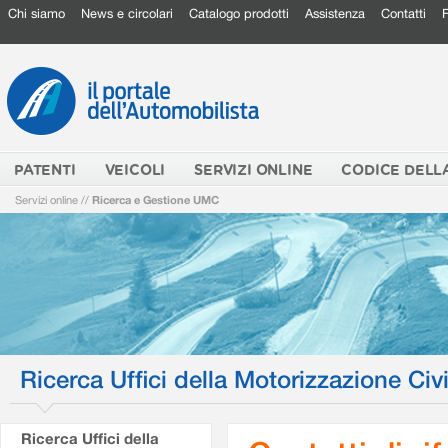
Chi siamo
News e circolari
Catalogo prodotti
Assistenza
Contatti
PATENTI
VEICOLI
SERVIZI ONLINE
CODICE DELL
Servizi online
//
Ricerca e Gestione UMC
Ricerca Uffici della Motorizzazione Civi
Ricerca Uffici della