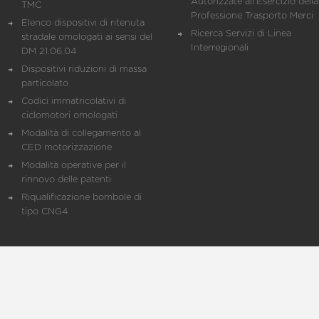
Autorizzate all'Esercizio della
TMC
Professione Trasporto Merci
Elenco dispositivi di ritenuta
Ricerca Servizi di Linea
stradale omologati ai sensi del
Interregionali
DM 21.06.04
Dispositivi riduzioni di massa
particolato
Codici immatricolativi di
ciclomotori omologati
Modalità di collegamento al
CED motorizzazione
Modalità operative per il
rinnovo delle patenti
Riqualificazione bombole di
tipo CNG4