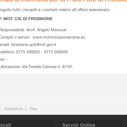
eguito tutti i recapiti e i contatti relativi all'ufficio selezionato
F. MOT. CIV. DI FROSINONE
Responsabile: Arch. Angelo Mancusi
Compiti o servizi : www.motorizzazioneroma.eu
email: direzione.upfr@mit.gov.it
telefono: 0775 200025 - 0775 200026
fax: -
Ubicazione: Via Fedele Calvosa n. 87/91
Assistenza
Faq
icoli
Servizi Online