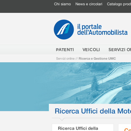
Chi siamo
News e circolari
Catalogo prod
PATENTI
VEICOLI
SERVIZI O
Servizi online
//
Ricerca e Gestione UMC
Ricerca Uffici della Mot
Ricerca Uffici della
Co