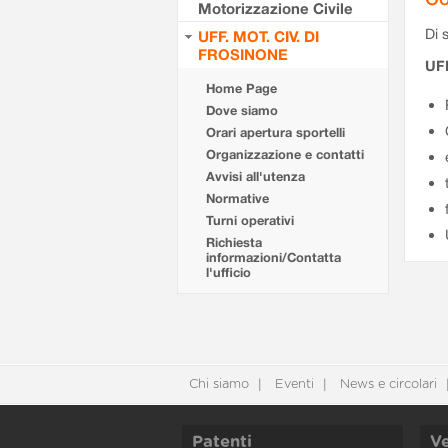
Motorizzazione Civile
Di s
UFF. MOT. CIV. DI
FROSINONE
UF
Home Page
Dove siamo
Orari apertura sportelli
Organizzazione e contatti
Avvisi all'utenza
Normative
Turni operativi
Richiesta
informazioni/Contatta
l'ufficio
Chi siamo
Eventi
News e circolari
Patenti
Ve