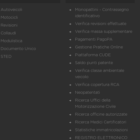
Autoveicoli
Monopattini - Contrassegno
identificativo
Motocicli
Verifica revisioni effettuate
Revisioni
Verifica massa supplementare
Collaudi
Pagamenti PagoPA
Modulistica
Gestione Pratiche Online
Documento Unico
Piattaforma CUDE
STED
Saldo punti patente
Verifica classe ambientale
veicolo
Verifica copertura RCA
Neopatentati
Ricerca Uffici della
Motorizzazione Civile
Ricerca officine autorizzate
Ricerca Medici Certificatori
Statistiche immatricolazioni
REGISTRO ELETTRONICO