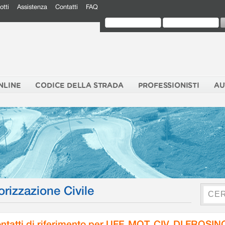
otti
Assistenza
Contatti
FAQ
NLINE
CODICE DELLA STRADA
PROFESSIONISTI
AU
orizzazione Civile
ntatti di riferimento per UFF. MOT. CIV. DI FROSI