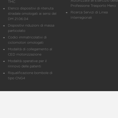
Autorizzate all'Esercizio della
TMC
Professione Trasporto Merci
Elenco dispositivi di ritenuta
Ricerca Servizi di Linea
stradale omologati ai sensi del
Interregionali
DM 21.06.04
Dispositivi riduzioni di massa
particolato
Codici immatricolativi di
ciclomotori omologati
Modalità di collegamento al
CED motorizzazione
Modalità operative per il
rinnovo delle patenti
Riqualificazione bombole di
tipo CNG4