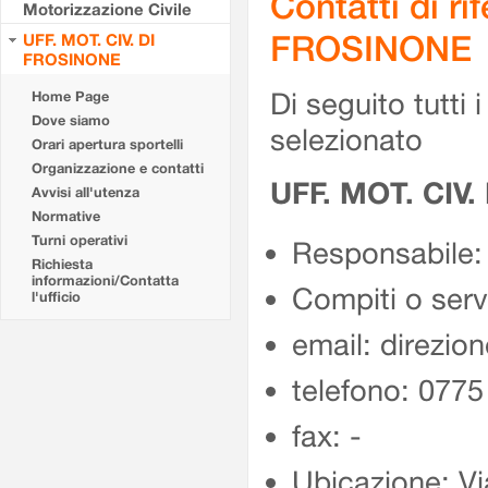
Contatti di r
Motorizzazione Civile
FROSINONE
UFF. MOT. CIV. DI
FROSINONE
Di seguito tutti i 
Home Page
Dove siamo
selezionato
Orari apertura sportelli
Organizzazione e contatti
UFF. MOT. CIV
Avvisi all'utenza
Normative
Turni operativi
Responsabile:
Richiesta
informazioni/Contatta
Compiti o ser
l'ufficio
email: direzion
telefono: 077
fax: -
Ubicazione: Vi