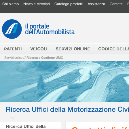
Chi siamo
News e circolari
Catalogo prodotti
Assistenza
Contatti
PATENTI
VEICOLI
SERVIZI ONLINE
CODICE DELL
Servizi online
//
Ricerca e Gestione UMC
Ricerca Uffici della Motorizzazione Civi
Ricerca Uffici della