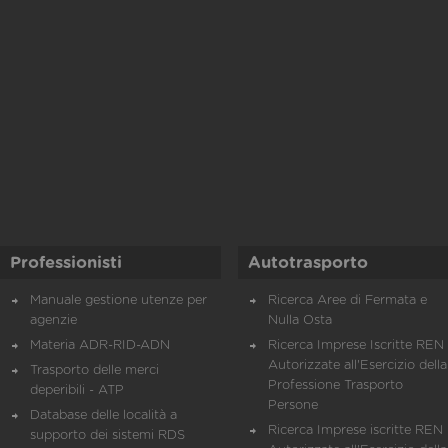
Professionisti
Autotrasporto
Manuale gestione utenze per
Ricerca Aree di Fermata e
agenzie
Nulla Osta
Materia ADR-RID-ADN
Ricerca Imprese Iscritte REN 
Autorizzate all'Esercizio della
Trasporto delle merci
Professione Trasporto
deperibili - ATP
Persone
Database delle località a
Ricerca Imprese iscritte REN 
supporto dei sistemi RDS