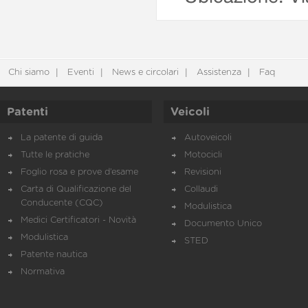
Chi siamo
Eventi
News e circolari
Assistenza
Faq
Patenti
Veicoli
La patente di guida
Autoveicoli
Tutte le pratiche
Motocicli
Foglio rosa e prove d’esame
Revisioni
Carta di Qualificazione del
Collaudi
Conducente (CQC)
Modulistica
Medici Certificatori - Novità
Documento Unico
Modulistica
STED
Patente nautica
Normativa