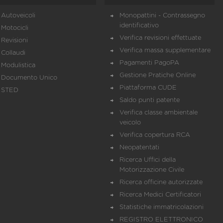
Autoveicoli
Monopattini - Contrassegno
identificativo
Motocicli
Verifica revisioni effettuate
Revisioni
Verifica massa supplementare
Collaudi
Pagamenti PagoPA
Modulistica
Gestione Pratiche Online
Documento Unico
Piattaforma CUDE
STED
Saldo punti patente
Verifica classe ambientale
veicolo
Verifica copertura RCA
Neopatentati
Ricerca Uffici della
Motorizzazione Civile
Ricerca officine autorizzate
Ricerca Medici Certificatori
Statistiche immatricolazioni
REGISTRO ELETTRONICO