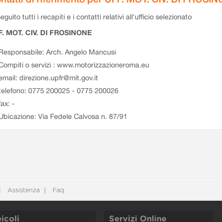
eguito tutti i recapiti e i contatti relativi all'ufficio selezionato
F. MOT. CIV. DI FROSINONE
Responsabile: Arch. Angelo Mancusi
Compiti o servizi : www.motorizzazioneroma.eu
email: direzione.upfr@mit.gov.it
telefono: 0775 200025 - 0775 200026
fax: -
Ubicazione: Via Fedele Calvosa n. 87/91
Assistenza
Faq
icoli
Servizi Online