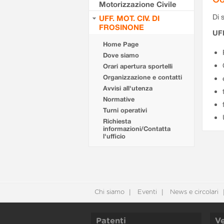
Motorizzazione Civile
Di s
UFF. MOT. CIV. DI
FROSINONE
UF
Home Page
Dove siamo
Orari apertura sportelli
Organizzazione e contatti
Avvisi all'utenza
Normative
Turni operativi
Richiesta
informazioni/Contatta
l'ufficio
Chi siamo
Eventi
News e circolari
Patenti
Ve