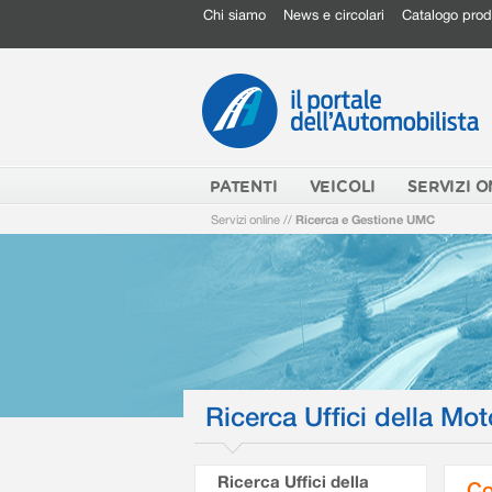
Chi siamo
News e circolari
Catalogo prod
PATENTI
VEICOLI
SERVIZI O
Servizi online
//
Ricerca e Gestione UMC
Ricerca Uffici della Mot
Ricerca Uffici della
Co