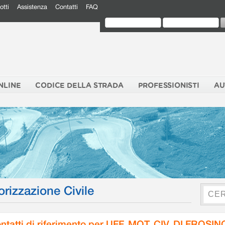
otti
Assistenza
Contatti
FAQ
NLINE
CODICE DELLA STRADA
PROFESSIONISTI
AU
orizzazione Civile
ntatti di riferimento per UFF. MOT. CIV. DI FROSI